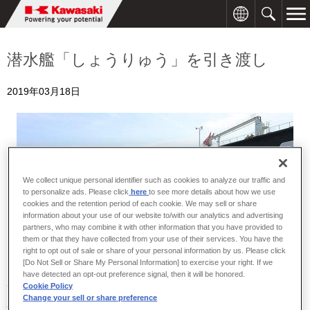
潜水艦「しょうりゅう」を引き渡し
2019年03月18日
We collect unique personal identifier such as cookies to analyze our traffic and
to personalize ads. Please click
here
to see more details about how we use
cookies and the retention period of each cookie. We may sell or share
information about your use of our website to/with our analytics and advertising
partners, who may combine it with other information that you have provided to
them or that they have collected from your use of their services. You have the
right to opt out of sale or share of your personal information by us. Please click
[Do Not Sell or Share My Personal Information] to exercise your right. If we
have detected an opt-out preference signal, then it will be honored.
川崎重工は、３月１８日、午前１１時３０分より神戸工場西浜岸壁
Cookie Policy
において、防衛省向け潜水艦「しょうりゅう」の引渡式を原田防衛
Change your sell or share preference