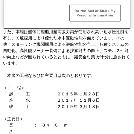
副大臣、村川海上幕僚長、外園防衛装備庁防衛技監をはじめとする
防衛省関係者ほかの出席のもとに行います。
Do Not Sell or Share My
本艦は、戦後当社で建造した潜水艦としては２８隻目に当たり、
Personal Information
「そうりゅう」型潜水艦の第１０番艦
として鋭意建造してきまし
た。
また、本艦は船体に艦船用超高張力鋼が使用され高い耐水圧性能を
有し、Ｘ舵採用により優れた水中運動性能を備えています。その
他、スターリング機関採用による潜航性能の向上、各種システムの
自動化、高性能ソーナー装備による捜索能力の向上、ステルス性能
の向上などが図られているとともに、諸安全対策 が十分に施されて
います。
本艦の工程ならびに主要目は次のとおりです。
＜工 程＞
起 工
２０１５年 １月２８日
進 水
２０１７年 １１月６日
竣 工
２０１９年 ３月１８日
＜主要目＞
長
：
８４．０ ｍ
さ