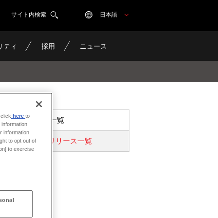
サイト内検索
日本語
リティ
採用
ニュース
click
here
to
ニュース一覧
 information
r information
プレスリリース一覧
ht to opt out of
on] to exercise
sonal