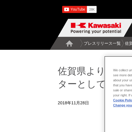
プレスリリース一覧
佐
佐賀県より新型
We collect un
see more det
about your us
ターとして初受
that you have
sale or share
your right. I
Cookie Poli
2018年11月28日
Change your