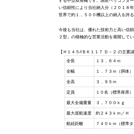
する中型双発機です。国産ヘリコプター
い信頼性により当社納入分（２０１８年
世界で約１，５００機以上の納入を誇る
今後も当社は、優れた技術力と高い信頼
２型」の積極的な営業活動を展開してい
【Ｈ１４５
//
ＢＫ１１７ Ｄ－２ の主要
全長
１３．６４ｍ
全幅
１．７３ｍ（胴体）
全高
３．９５ｍ
定員
１０名（標準座席）
最大全備重量
３，７００ｋｇ
最大巡航速度
約２４３ｋｍ／Ｈ
航続距離
７４０ｋｍ（標準タ