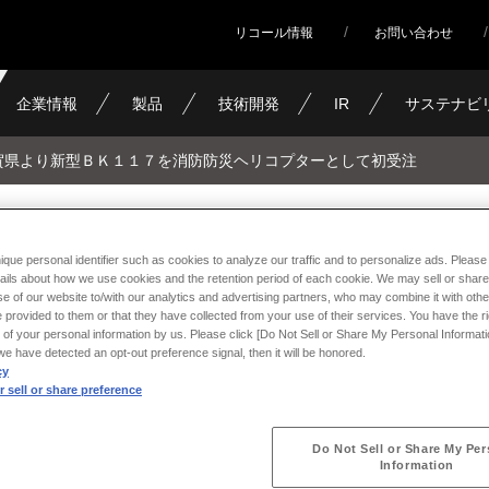
リコール情報
お問い合わせ
企業情報
製品
技術開発
IR
サステナビ
賀県より新型ＢＫ１１７を消防防災ヘリコプターとして初受注
ＢＫ１１７を消防防災ヘリコプ
ique personal identifier such as cookies to analyze our traffic and to personalize ads. Please 
ails about how we use cookies and the retention period of each cookie. We may sell or share
e of our website to/with our analytics and advertising partners, who may combine it with othe
注
 provided to them or that they have collected from your use of their services. You have the rig
 of your personal information by us. Please click [Do Not Sell or Share My Personal Informati
f we have detected an opt-out preference signal, then it will be honored.
cy
 sell or share preference
Do Not Sell or Share My Per
Information