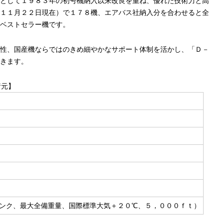
として１９８３年の初号機納入以来改良を重ね、優れた技術力と高
１１月２２日現在）で１７８機、エアバス社納入分を合わせると全
ベストセラー機です。
性、国産機ならではのきめ細やかなサポート体制を活かし、「Ｄ－
きます。
諸元】
ンク、最大全備重量、国際標準大気＋２０℃、５，０００ｆｔ）