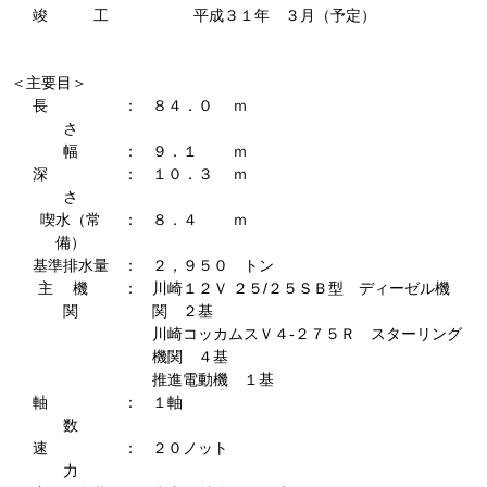
竣 工
平成３１年 ３月（予定）
＜主要目＞
長
：
８４．０ ｍ
さ
幅
：
９．１ ｍ
深
：
１０．３ ｍ
さ
喫水（常
：
８．４ ｍ
備）
基準排水量
：
２，９５０ トン
主 機
：
川崎１２Ｖ ２５/２５ＳＢ型 ディーゼル機
関
関 ２基
川崎コッカムスＶ４-２７５Ｒ スターリング
機関 ４基
推進電動機 １基
軸
：
１軸
数
速
：
２０ノット
力