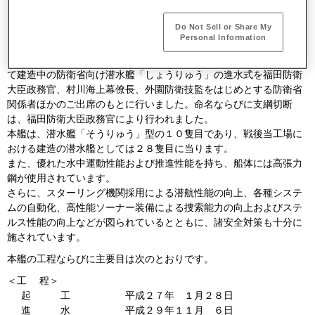
Do Not Sell or Share My
Personal Information
川崎重工は、１１月６日１２時２０分から神戸工場第１船台におい
て建造中の防衛省向け潜水艦「しょうりゅう」の進水式を福田防衛
大臣政務官、村川海上幕僚長、外園防衛技監をはじめとする防衛省
関係者ほかのご出席のもとに行いました。命名ならびに支綱切断
は、福田防衛大臣政務官により行われました。
本艦は、潜水艦「そうりゅう」型の１０隻目であり、戦後当工場に
おける建造の潜水艦としては２８隻目に当ります。
また、優れた水中運動性能および推進性能を持ち、船体には高張力
鋼が使用されています。
さらに、スターリング機関採用による潜航性能の向上、各種システ
ムの自動化、高性能ソーナー装備による捜索能力の向上およびステ
ルス性能の向上などが図られているとともに、諸安全対策も十分に
施されています。
本艦の工程ならびに主要目は次のとおりです。
＜工 程＞
起 工
平成２７年 １月２８日
進 水
平成２９年１１月 ６日