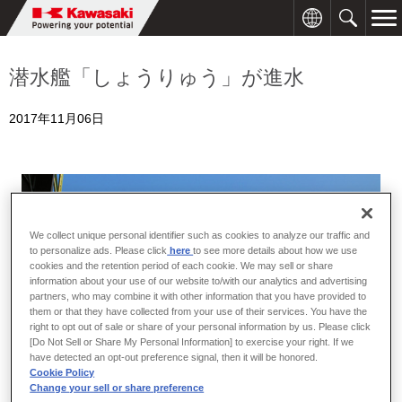
潜水艦「しょうりゅう」が進水
2017年11月06日
We collect unique personal identifier such as cookies to analyze our traffic and
to personalize ads. Please click
here
to see more details about how we use
cookies and the retention period of each cookie. We may sell or share
information about your use of our website to/with our analytics and advertising
partners, who may combine it with other information that you have provided to
them or that they have collected from your use of their services. You have the
right to opt out of sale or share of your personal information by us. Please click
[Do Not Sell or Share My Personal Information] to exercise your right. If we
have detected an opt-out preference signal, then it will be honored.
Cookie Policy
Change your sell or share preference