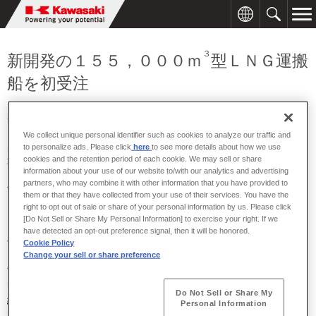
３
新開発の１５５，０００ｍ
型ＬＮＧ運搬
船を初受注
2014年09月29日
We collect unique personal identifier such as cookies to analyze our traffic and
３
川崎重工は、三井物産株式会社と１５５，０００ｍ
型ＬＮＧ運搬
to personalize ads. Please click
here
to see more details about how we use
船２隻の造船契約を締結しました。本船は、当社坂出工場で建造
cookies and the retention period of each cookie. We may sell or share
information about your use of our website to/with our analytics and advertising
し、２０１７年から２０１８年にかけての引き渡しを予定していま
partners, who may combine it with other information that you have provided to
す。なお本船は、三井物産株式会社が米国で開発を進めるキャメロ
them or that they have collected from your use of their services. You have the
ンＬＮＧプロジェクトにおいて、日本を中心とした需要家へのＬＮ
right to opt out of sale or share of your personal information by us. Please click
Ｇ輸送に投入される予定です。
[Do Not Sell or Share My Personal Information] to exercise your right. If we
have detected an opt-out preference signal, then it will be honored.
今回受注したＬＮＧ運搬船は、当社が新たに開発した２軸船で、１
Cookie Policy
３
５５，０００ｍ
のカーゴタンク容積を持つモス型ＬＮＧ運搬船で
Change your sell or share preference
す。本船は、世界の主要なＬＮＧターミナルへ入港可能な船体寸法
であり、２０１６年に完成予定の新パナマ運河を通峡可能な型幅を
Do Not Sell or Share My
維持しつつ、モス型のカーゴタンクを備えた汎用性の高い船型とし
Personal Information
て、ＬＮＧトレードの多様化に対応します。さらに、船体構造の最