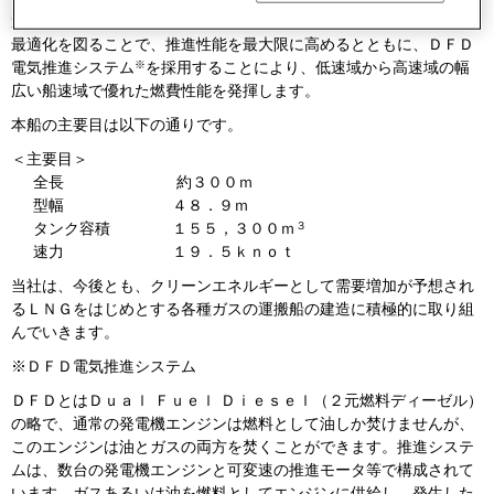
適化による船体重量の軽量化や、２軸推進方式の採用と船体形状の
最適化を図ることで、推進性能を最大限に高めるとともに、ＤＦＤ
※
電気推進システム
を採用することにより、低速域から高速域の幅
広い船速域で優れた燃費性能を発揮します。
本船の主要目は以下の通りです。
＜主要目＞
全長
約３００ｍ
型幅
４８．９ｍ
３
タンク容積
１５５，３００ｍ
速力
１９．５ｋｎｏｔ
当社は、今後とも、クリーンエネルギーとして需要増加が予想され
るＬＮＧをはじめとする各種ガスの運搬船の建造に積極的に取り組
んでいきます。
※ＤＦＤ電気推進システム
ＤＦＤとはＤｕａｌ Ｆｕｅｌ Ｄｉｅｓｅｌ（２元燃料ディーゼル）
の略で、通常の発電機エンジンは燃料として油しか焚けませんが、
このエンジンは油とガスの両方を焚くことができます。推進システ
ムは、数台の発電機エンジンと可変速の推進モータ等で構成されて
います。ガスあるいは油を燃料としてエンジンに供給し、発生した