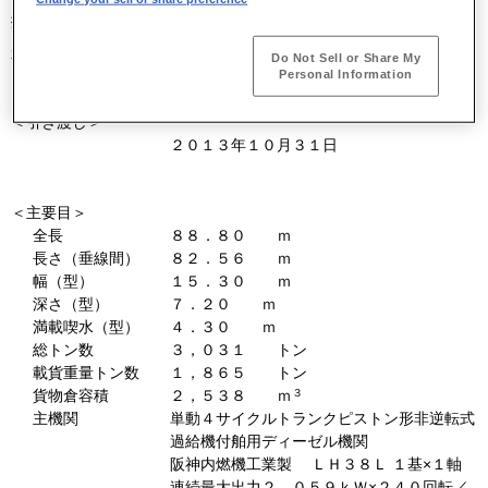
搬船の第５番船となります。
本船の引き渡し、主要目ならびに特長は次のとおりです。
Do Not Sell or Share My
Personal Information
＜引き渡し＞
２０１３年１０月３１日
＜主要目＞
全長
８８．８０ ｍ
長さ（垂線間）
８２．５６ ｍ
幅（型）
１５．３０ ｍ
深さ（型）
７．２０ ｍ
満載喫水（型）
４．３０ ｍ
総トン数
３，０３１ トン
載貨重量トン数
１，８６５ トン
３
貨物倉容積
２，５３８ ｍ
主機関
単動４サイクルトランクピストン形非逆転式
過給機付舶用ディーゼル機関
阪神内燃機工業製 ＬＨ３８Ｌ １基×１軸
連続最大出力２，０５９ｋＷ×２４０回転／