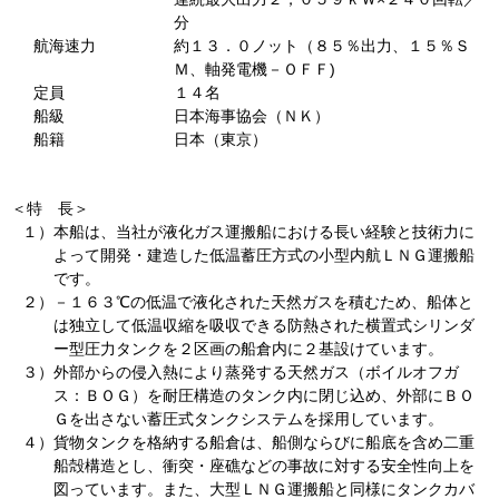
分
航海速力
約１３．０ノット（８５％出力、１５％Ｓ
Ｍ、軸発電機－ＯＦＦ)
定員
１４名
船級
日本海事協会（ＮＫ）
船籍
日本（東京）
＜特 長＞
１）
本船は、当社が液化ガス運搬船における長い経験と技術力に
よって開発・建造した低温蓄圧方式の小型内航ＬＮＧ運搬船
です。
２）
－１６３℃の低温で液化された天然ガスを積むため、船体と
は独立して低温収縮を吸収できる防熱された横置式シリンダ
ー型圧力タンクを２区画の船倉内に２基設けています。
３）
外部からの侵入熱により蒸発する天然ガス（ボイルオフガ
ス：ＢＯＧ）を耐圧構造のタンク内に閉じ込め、外部にＢＯ
Ｇを出さない蓄圧式タンクシステムを採用しています。
４）
貨物タンクを格納する船倉は、船側ならびに船底を含め二重
船殻構造とし、衝突・座礁などの事故に対する安全性向上を
図っています。また、大型ＬＮＧ運搬船と同様にタンクカバ