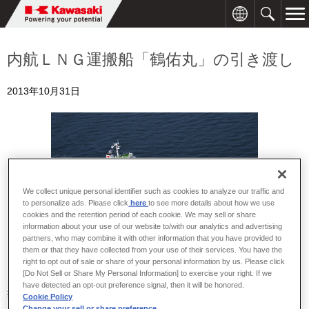
内航ＬＮＧ運搬船「鶴佑丸」の引き渡し
2013年10月31日
We collect unique personal identifier such as cookies to analyze our traffic and
to personalize ads. Please click
here
to see more details about how we use
cookies and the retention period of each cookie. We may sell or share
information about your use of our website to/with our analytics and advertising
partners, who may combine it with other information that you have provided to
them or that they have collected from your use of their services. You have the
right to opt out of sale or share of your personal information by us. Please click
[Do Not Sell or Share My Personal Information] to exercise your right. If we
川崎重工は、１０月３１日に鶴見サンマリン株式会社向けＬＮＧ運
have detected an opt-out preference signal, then it will be honored.
搬船「鶴佑丸」（当社第１７０６番船）を引き渡しました。本船
Cookie Policy
３
は、当社が開発した貨物タンク容積２，５００ｍ
型内航ＬＮＧ運
Change your sell or share preference