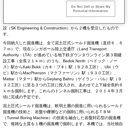
工事に投入されるシールド掘進機５機を完納しました。今回完納し
Do Not Sell or Share My
たシールド掘進機は、２０１１年８月に９２８工区および９３２工
Personal Information
区向けに佐藤工業（株）のシンガポール法人Sato Kogyo (S) Pte.Ltd
から３機、２０１１年１０月に９３０工区向けに韓国のエスケー建
設（SK Engineering & Construction）から２機を受注したもので
す。
今回納入した掘進機は、全て泥土圧式シールド掘進機（直径６．６
７ｍ）で、現在シンガポール陸上交通庁（Land Transport
Authority：LTA）が進めている地下鉄ダウンタウンライン第３期建
設工事（全長２１ｋｍ）のうち、Bedok North（べドック・ノー
ス）駅からKaki Bukit（カキ・ブキ）駅（９２８工区）、Ubi（ウ
ビ）駅からMacPherson（マクファーソン）駅（９３０工区）、
Mattar（マター）駅からGeylang Bahru（ゲイラン・バル）駅（９
３２工区）に至る３つの工区に投入され、あわせて上下線全長約６
ｋｍを掘削します。これらのトンネル掘削工事は、２０１４年３月
頃に完成の予定です。
泥土圧式シールド掘進機は、軟弱土層の掘進に用いられるシールド
掘進機の技術と、岩盤や礫層などの掘削に用いられるＴＢＭ
（Tunnel Boring Machine）の技術を融合した岩盤対応型の掘進機
で、複雑な土質を１機の掘進機で掘削します。本機では、当社独自