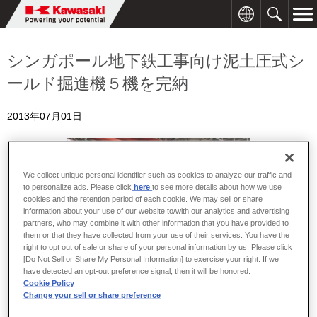
シンガポール地下鉄工事向け泥土圧式シ
ールド掘進機５機を完納
2013年07月01日
We collect unique personal identifier such as cookies to analyze our traffic and
to personalize ads. Please click
here
to see more details about how we use
cookies and the retention period of each cookie. We may sell or share
information about your use of our website to/with our analytics and advertising
partners, who may combine it with other information that you have provided to
them or that they have collected from your use of their services. You have the
right to opt out of sale or share of your personal information by us. Please click
[Do Not Sell or Share My Personal Information] to exercise your right. If we
have detected an opt-out preference signal, then it will be honored.
Cookie Policy
Change your sell or share preference
川崎重工は、シンガポール地下鉄のダウンタウンライン第３期建設