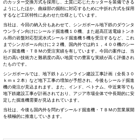
のカッター交換方式を採用し、土質に応じたカッターを装備できる
ようにしたほか、曲線部の掘削に対応するために中折れ方式を採用
するなど工区特性にあわせた仕様としています。
当社は、今回の納入分もあわせて、シンガポール地下鉄のダウンタ
ウンライン向けにシールド掘進機１０機、また超高圧送電線トンネ
ル用の岩盤対応型泥水式シールド掘進機５機を受注するなど、これ
までシンガポール向けに２２機、国内外では約１，４００機のシー
ルド掘進機・ＴＢＭの受注実績を有しています。今回の案件は、当
社の高い技術力と難易度の高い地質での豊富な実績が高く評価され
たものです。
シンガポールでは、地下鉄トムソンライン建設工事計画（全長３０
ｋｍｘ２本）など地下工事の増加が予想され、今後もシールド掘進
機の発注が見込まれます。また、インド、ベトナム、中近東等でも
地下鉄建設工事が計画されており、アジア市場全体で中長期的に安
定した掘進機需要が見込まれています。
当社は、今後も国内外を問わずシールド掘進機・ＴＢＭの営業展開
を積極的に推進していきます。