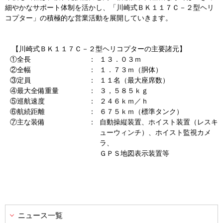
細やかなサポート体制を活かし、「川崎式ＢＫ１１７Ｃ－２型ヘリ
コプター」の積極的な営業活動を展開していきます。
【川崎式ＢＫ１１７Ｃ－２型ヘリコプターの主要諸元】
①全長
：
１３．０３ｍ
②全幅
：
１．７３ｍ（胴体）
③定員
：
１１名（最大座席数）
④最大全備重量
：
３，５８５ｋｇ
⑤巡航速度
：
２４６ｋｍ／ｈ
⑥航続距離
：
６７５ｋｍ（標準タンク）
⑦主な装備
：
自動操縦装置、ホイスト装置（レスキ
ューウィンチ）、ホイスト監視カメ
ラ、
ＧＰＳ地図表示装置等
ニュース一覧