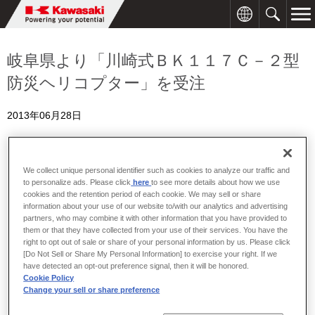
岐阜県より「川崎式ＢＫ１１７Ｃ－２型
防災ヘリコプター」を受注
2013年06月28日
We collect unique personal identifier such as cookies to analyze our traffic and
to personalize ads. Please click
here
to see more details about how we use
cookies and the retention period of each cookie. We may sell or share
information about your use of our website to/with our analytics and advertising
partners, who may combine it with other information that you have provided to
them or that they have collected from your use of their services. You have the
right to opt out of sale or share of your personal information by us. Please click
[Do Not Sell or Share My Personal Information] to exercise your right. If we
have detected an opt-out preference signal, then it will be honored.
Cookie Policy
川崎式ＢＫ１１７Ｃ－２型ヘリコプター
Change your sell or share preference