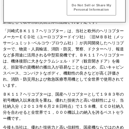
川崎重工は、岐阜県より最新鋭の「川崎式ＢＫ１１７Ｃ－２型ヘリ
Do Not Sell or Share My
コプター」を受注しました。本件は、「Ｃ－２型」の消防・防災ヘ
Personal Information
リコプターとしては８機目の受注で、既存の防災ヘリコプターの更
新機として岐阜県防災航空隊に配備される予定です。
「川崎式ＢＫ１１７ヘリコプター」は、当社と欧州のヘリコプター
メーカーＥＣＤ社（ユーロコプタードイツ社）〔旧ＭＢＢ社（メッ
サーシュミット･ベルコウ･ブロウム社）〕が共同開発したヘリコプ
ターで、物資・人員輸送、消防・防災、警察、ドクターヘリ、報道
など多用途に活用される中型双発機です。ＢＫ１１７ヘリコプター
は、機体後部に大きなクラムシェル・ドア（観音開きドア）を備
え、担架等の資機材の搬出入が容易なことをはじめ、広いキャビン
スペース、コンパクトなボディ、機動性の良さなどが高く評価さ
れ、消防・防災用および救急医療専用機として全世界で使用されて
います。
ＢＫ１１７ヘリコプターは、国産ヘリコプターとして１９８３年の
初号機納入以来改良を重ね、優れた技術力と高い信頼性により、当
社納入分（２０１３年６月２８日時点）で１５８機、ＥＣＤ社納入
分を合わせると全世界で１，０００機以上の納入を誇るベストセラ
ー機です。
今後も当社は、優れた技術力と高い信頼性、国産機ならではのきめ