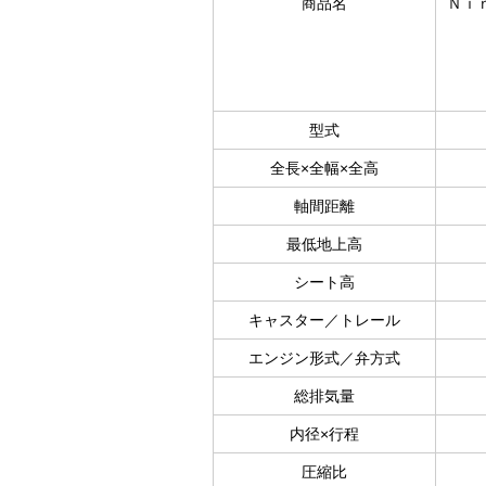
商品名
Ｎｉ
型式
全長×全幅×全高
軸間距離
最低地上高
シート高
キャスター／トレール
エンジン形式／弁方式
総排気量
内径×行程
圧縮比