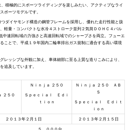
は、積極的にスポーツライディングを楽しみたい、アクティブなライ
スポーツモデルです。
持つダイヤモンド構造の鋼管フレームを採用し、優れた走行性能と扱
、軽量・コンパクトな水冷４ストローク並列２気筒ＤＯＨＣ４バル
低中速回転域の力強さと高速回転域でのシャープさを両立。フューエ
ることで、平成１９年国内二輪車排出ガス規制に適合する高い環境
グレッシブな外観に加え、車体細部に至る上質な造りこみにより、
を追及しています。
Ｎｉｎｊａ ２５０
Ｎｉｎｊａ ２５０ ＡＢ
Ｓ
ａ ２５０
Ｓｐｅｃｉａｌ Ｅｄｉ
ｔｉｏｎ
Ｓｐｅｃｉａｌ Ｅｄｉｔ
ｉｏｎ
２０１３年２月１日
２０１３年２月１５日
５，０００台