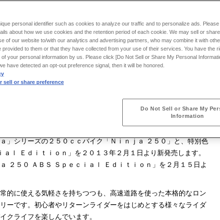
ique personal identifier such as cookies to analyze our traffic and to personalize ads. Please 
ails about how we use cookies and the retention period of each cookie. We may sell or share
e of our website to/with our analytics and advertising partners, who may combine it with othe
 provided to them or that they have collected from your use of their services. You have the rig
 of your personal information by us. Please click [Do Not Sell or Share My Personal Informati
f we have detected an opt-out preference signal, then it will be honored.
cy
 sell or share preference
Do Not Sell or Share My Per
Information
 ２５０ Ｓｐｅｃｉａｌ Ｅｄｉｔｉｏｎ
ａ」シリーズの２５０ｃｃバイク「Ｎｉｎｊａ ２５０」と、特別色
ｃｉａｌ Ｅｄｉｔｉｏｎ」を２０１３年２月１日より新発売します。
 ２５０ ＡＢＳ Ｓｐｅｃｉａｌ Ｅｄｉｔｉｏｎ」を２月１５日よ
常的に使える気軽さを持ちつつも、高速道路を使った本格的なロン
リーです。初心者やリターンライダーをはじめとする様々なライダ
イクライフを楽しんでいます。