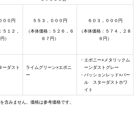
０００円
５５３，０００円
６０３，０００円
：５１２，
（本体価格：５２６，６
（本体価格：５７４，２８
１円）
６７円）
６円）
・
エボニー×メタリックム
ターダスト
ライムグリーン×エボニ
ーンダストグレー
ー
・
パッションレッド×パー
ル スターダストホワ
イト
を含みません。価格は参考価格です。