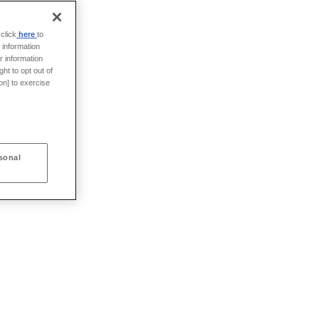
click
here
to
 information
r information
ht to opt out of
on] to exercise
sonal