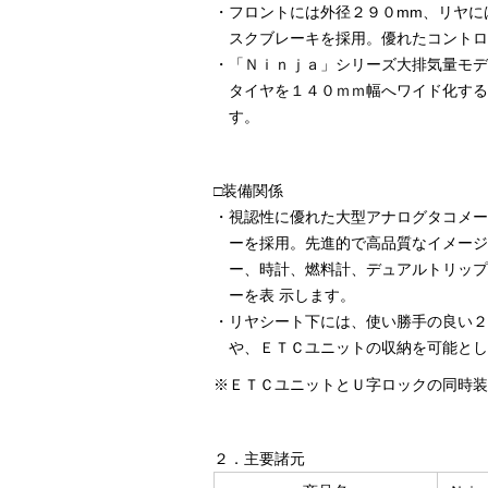
・
フロントには外径２９０mm、リヤに
スクブレーキを採用。優れたコントロ
・
「Ｎｉｎｊａ」シリーズ大排気量モデ
タイヤを１４０ｍｍ幅へワイド化する
す。
□装備関係
・
視認性に優れた大型アナログタコメー
ーを採用。先進的で高品質なイメージ
ー、時計、燃料計、デュアルトリップ
ーを表 示します。
・
リヤシート下には、使い勝手の良い２
や、ＥＴＣユニットの収納を可能とし
※ＥＴＣユニットとＵ字ロックの同時装
２．主要諸元