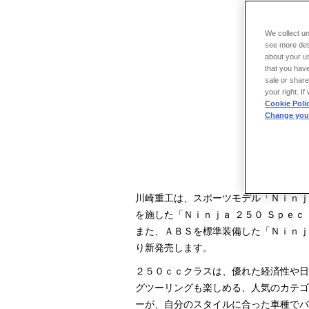
We collect un
see more det
about your us
that you have
sale or share
your right. I
Cookie Poli
Change your
Ｎｉｎｊａ
川崎重工は、スポーツモデル「Ｎｉｎｊ
を施した「Ｎｉｎｊａ ２５０ Ｓｐｅ
また、ＡＢＳを標準装備した「Ｎｉｎｊａ
り新発売します。
２５０ｃｃクラスは、優れた経済性や日
グツーリングも楽しめる、人気のカテゴ
ーが、自分のスタイルに合った車種でバ