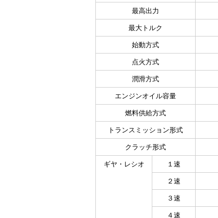
最高出力
最大トルク
始動方式
点火方式
潤滑方式
エンジンオイル容量
燃料供給方式
トランスミッション形式
クラッチ形式
ギヤ・レシオ
１速
２速
３速
４速