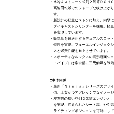
・
水冷４ストローク並列２気筒ＤＯＨＣ
高速回転域でのシャープな吹け上がり
す。
・
新設計の軽量ピストンに加え、内壁に
ダイキャストシリンダーを採用。軽量
を実現しています。
・
吸気量を最適化するデュアルスロット
特性を実現。フューエルインジェクシ
スと燃費性能を向上させています。
・
スポーティなルックスの異形断面ショ
トパイプには集合部に三元触媒を装備
□車体関係
・
最新「Ｎｉｎｊａ」シリーズのデザイ
備。上質かつアグレッシブなイメージ
・
左右幅の狭い並列２気筒エンジンと、
を実現。抑えられたシート高、やや高
ライディングポジションを可能にして