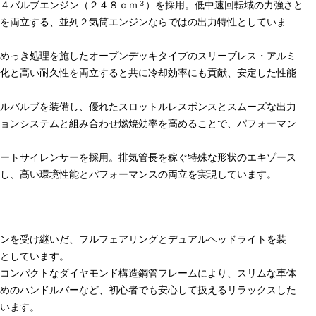
３
４バルブエンジン（２４８ｃｍ
）を採用。低中速回転域の力強さと
を両立する、並列２気筒エンジンならではの出力特性としていま
めっき処理を施したオープンデッキタイプのスリーブレス・アルミ
化と高い耐久性を両立すると共に冷却効率にも貢献、安定した性能
ルバルブを装備し、優れたスロットルレスポンスとスムーズな出力
ョンシステムと組み合わせ燃焼効率を高めることで、パフォーマン
ートサイレンサーを採用。排気管長を稼ぐ特殊な形状のエキゾース
し、高い環境性能とパフォーマンスの両立を実現しています。
ンを受け継いだ、フルフェアリングとデュアルヘッドライトを装
としています。
コンパクトなダイヤモンド構造鋼管フレームにより、スリムな車体
めのハンドルバーなど、初心者でも安心して扱えるリラックスした
います。