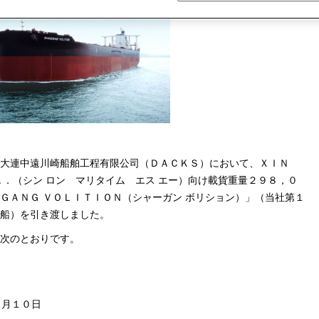
大連中遠川崎船舶工程有限公司（ＤＡＣＫＳ）において、ＸＩＮ
Ａ．（シン ロン マリタイム エス エー）向け載貨重量２９８，０
ＧＡＮＧ ＶＯＬＩＴＩＯＮ（シャーガン ボリション）」（当社第１
船）を引き渡しました。
次のとおりです。
９月１０日