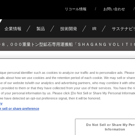
リコール情報
お問い合わせ
企業情報
製品
技術開発
IR
サステナビ
９８，０００重量トン型鉱石専用運搬船「ＳＨＡＧＡＮＧ ＶＯＬＩＴＩ
重量トン型鉱石専用運搬船「Ｓ
ique personal identifier such as cookies to analyze our traffic and to personalize ads. Please 
ails about how we use cookies and the retention period of each cookie. We may sell or share
ＯＬＩＴＩＯＮ」の引き渡し
e of our website to/with our analytics and advertising partners, who may combine it with othe
 provided to them or that they have collected from your use of their services. You have the rig
 of your personal information by us. Please click [Do Not Sell or Share My Personal Informati
f we have detected an opt-out preference signal, then it will be honored.
cy
 sell or share preference
Do Not Sell or Share My Per
Information