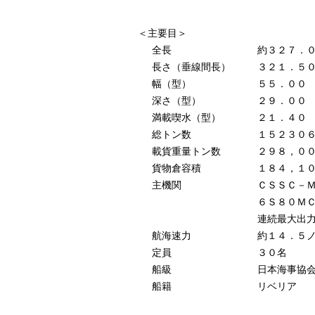
＜主要目＞
全長
約３２７．
長さ（垂線間長）
３２１．５
幅（型）
５５．００
深さ（型）
２９．００
満載喫水（型）
２１．４０
総トン数
１５２３０
載貨重量トン数
２９８，０
貨物倉容積
１８４，１
主機関
ＣＳＳＣ－Ｍ
６Ｓ８０Ｍ
連続最大出
航海速力
約１４．５
定員
３０名
船級
日本海事協
船籍
リベリア