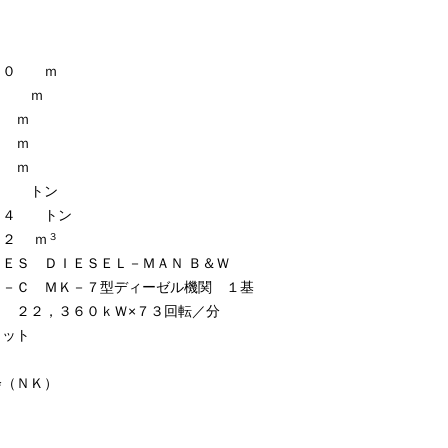
００ ｍ
０ ｍ
 ｍ
 ｍ
 ｍ
６ トン
０４ トン
３
０２ ｍ
ＥＳ ＤＩＥＳＥＬ－ＭＡＮ Ｂ＆Ｗ
Ｃ－Ｃ ＭＫ－７型ディーゼル機関 １基
力 ２２，３６０ｋＷ×７３回転／分
ノット
会（ＮＫ）