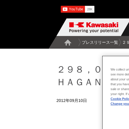
プレスリリース一覧
２
２９８，０００
We collect un
see more det
ＨＡＧＡＮＧ Ｖ
about your us
that you have
sale or share
your right. I
Cookie Poli
2012年09月10日
Change your