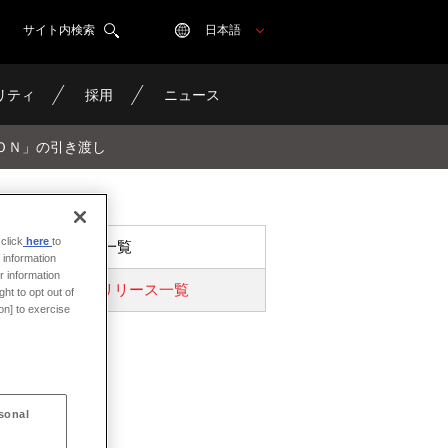
サイト内検索
日本語
リティ
採用
ニュース
ＯＮ」の引き渡し
click
here
to
ニュース一覧
 information
r information
プレスリリース一覧
ht to opt out of
on] to exercise
sonal