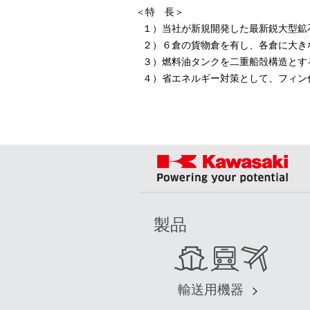
＜特 長＞
１）
当社が新規開発した最新鋭大型鉱
２）
６倉の貨物倉を有し、各倉に大き
３）
燃料油タンクを二重船殻構造とす
４）
省エネルギー対策として、フィン
製品
輸送用機器