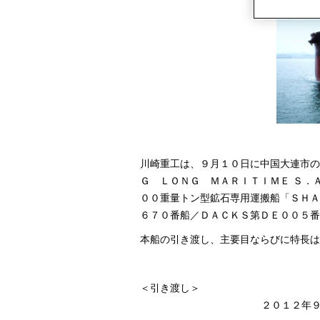
川崎重工は、９月１０日に中国大連市の
Ｇ ＬＯＮＧ ＭＡＲＩＴＩＭＥ Ｓ．
００重量トン型鉱石専用運搬船「ＳＨＡ
６７０番船／ＤＡＣＫＳ第ＤＥ００５番
本船の引き渡し、主要目ならびに特長は
＜引き渡し＞
２０１２年