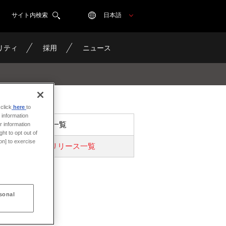
サイト内検索
日本語
リティ
採用
ニュース
click
here
to
 information
ニュース一覧
r information
ht to opt out of
on] to exercise
プレスリリース一覧
sonal