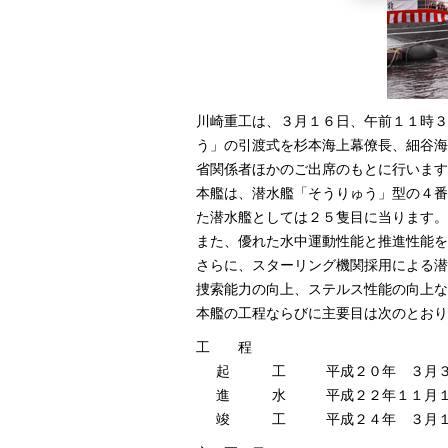
川崎重工は、３月１６日、午前１１時３
う」の引渡式を杉本海上幕僚長、細谷海
省関係者ほかのご出席のもとに行います
本艦は、潜水艦「そうりゅう」型の４番
た潜水艦としては２５隻目に当ります。
また、優れた水中運動性能と推進性能を
さらに、スターリング機関採用による潜
捜索能力の向上、ステルス性能の向上な
本艦の工程ならびに主要目は次のとおり
工 程
起 工
平成２０年 ３月
進 水
平成２２年１１月
竣 工
平成２４年 ３月