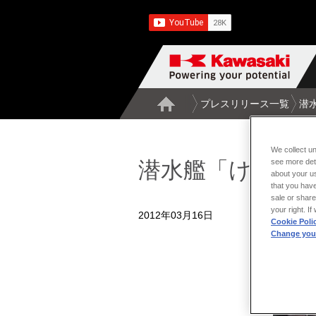
プレスリリース一覧
潜
We collect un
see more det
潜水艦「けんり
about your us
that you have
sale or share
your right. I
2012年03月16日
Cookie Poli
Change your