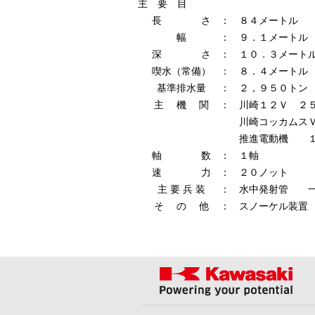
主 要 目
長 さ
：
８４メートル
幅
：
９．１メートル
深 さ
：
１０．３メート
喫水（常備）
：
８．４メートル
基準排水量
：
２，９５０トン
主 機 関
：
川崎１２Ｖ ２
川崎コッカムス
推進電動機 
軸 数
：
１軸
速 力
：
２０ノット
主 要 兵 装
：
水中発射管 
そ の 他
：
スノーケル装置