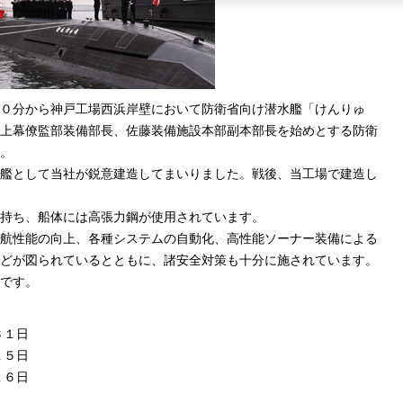
０分から神戸工場西浜岸壁において防衛省向け潜水艦「けんりゅ
上幕僚監部装備部長、佐藤装備施設本部副本部長を始めとする防衛
。
艦として当社が鋭意建造してまいりました。戦後、当工場で建造し
持ち、船体には高張力鋼が使用されています。
航性能の向上、各種システムの自動化、高性能ソーナー装備による
どが図られているとともに、諸安全対策も十分に施されています。
です。
３１日
１５日
１６日