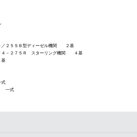
ル
５／２５ＳＢ型ディーゼル機関 ２基
Ｖ４－２７５Ｒ スターリング機関 ４基
１基
一式
 一式