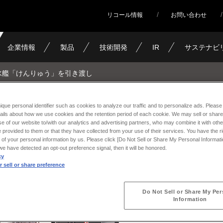
リコール情報
お問い合わせ
企業情報
製品
技術開発
IR
サステナビ
水艦「けんりゅう」を引き渡し
ique personal identifier such as cookies to analyze our traffic and to personalize ads. Please 
ails about how we use cookies and the retention period of each cookie. We may sell or share
ゅう」を引き渡し
e of our website to/with our analytics and advertising partners, who may combine it with othe
 provided to them or that they have collected from your use of their services. You have the rig
 of your personal information by us. Please click [Do Not Sell or Share My Personal Informati
f we have detected an opt-out preference signal, then it will be honored.
cy
 sell or share preference
Do Not Sell or Share My Per
Information