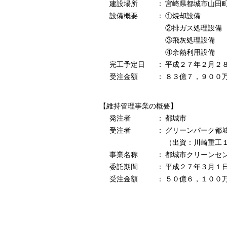
建設場所
：
宮崎県都城市山田
設備概要
：
①焼却設備
②排ガス処理設備
③飛灰処理設備
④余熱利用設備
完工予定日
：
平成２７年２月２
受注金額
：
８３億７，９００
【維持管理事業の概要】
発注者
：
都城市
受注者
：
グリーンパーク都
（出資：川崎重工
事業名称
：
都城市クリーンセ
委託期間
：
平成２７年３月１
受注金額
：
５０億６，１００