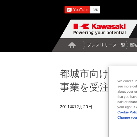
プレスリリース一覧
都
都城市向けごみ
We collect un
事業を受注
see more det
about your us
that you have
sale or share
2011年12月20日
your right. I
Cookie Poli
Change your