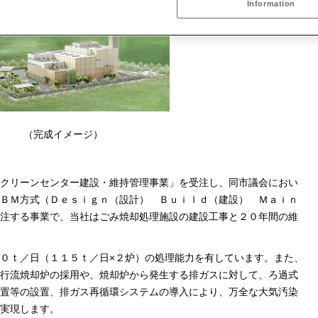
Information
（完成イメージ）
クリーンセンター建設・維持管理事業」を受注し、同市議会におい
ＢＭ方式（Ｄｅｓｉｇｎ（設計） Ｂｕｉｌｄ（建設） Ｍａｉｎ
注する事業で、当社はごみ焼却処理施設の建設工事と２０年間の維
０ｔ／日（１１５ｔ／日×２炉）の処理能力を有しています。また、
行流焼却炉の採用や、焼却炉から発生する排ガスに対して、ろ過式
置等の設置、排ガス再循環システムの導入により、万全な大気汚染
実現します。