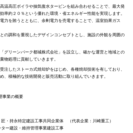
高温高圧ボイラや抽気復水タービンを組み合わせることで、最大発
効率約２０％という優れた環境・省エネルギー性能を実現します。
電力を賄うとともに、余剰電力を売電することで、温室効果ガス
との調和を重視したデザインコンセプトとし、施設の外観を周囲の
「グリーンパーク都城株式会社」を設立し、確かな運営と地域との
棄物処理に貢献していきます。
受注したストーカ式焼却炉をはじめ、各種焼却技術を有しており、
め、積極的な技術開発と販売活動に取り組んでいきます。
理事業の概要
・匠・持永特定建設工事共同企業体 （代表企業：川崎重工）
ンター建設・維持管理事業建設工事