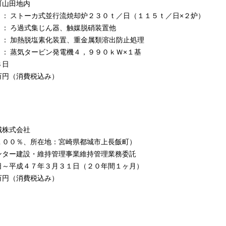
町山田地内
：
ストーカ式並行流焼却炉２３０ｔ／日（１１５ｔ／日×２炉）
：
ろ過式集じん器、触媒脱硝装置他
：
加熱脱塩素化装置、重金属類溶出防止処理
：
蒸気タービン発電機４，９９０ｋＷ×１基
８日
万円（消費税込み）
城株式会社
１００％、所在地：宮崎県都城市上長飯町）
ンター建設・維持管理事業維持管理業務委託
日～平成４７年３月３１日（２０年間１ヶ月）
万円（消費税込み）