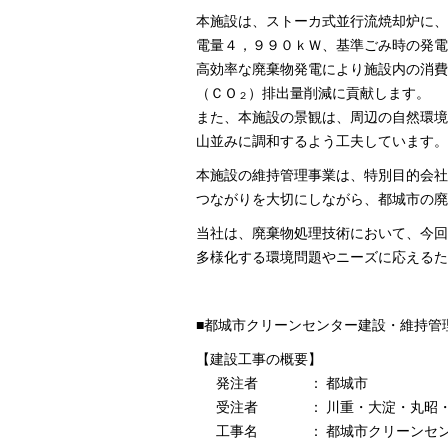
本施設は、ストーカ式並行流焼却炉に、
電量４，９９０ｋＷ、基準ごみ時の発電
高効率な廃棄物発電により施設内の消費
（ＣＯ
）排出量削減に貢献します。
２
また、本施設の景観は、周辺の自然環境
山並みに調和するよう工夫しています。
本施設の維持管理事業は、特別目的会社
つながりを大切にしながら、都城市の廃
当社は、廃棄物処理技術において、今回
多様化する環境問題やニーズに応えるた
■都城市クリーンセンター建設・維持管
【建設工事の概要】
発注者
：
都城市
受注者
：
川重・大淀・丸昭
工事名
：
都城市クリーンセ