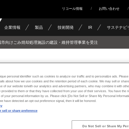
リコール情報
お問い合わせ
企業情報
製品
技術開発
IR
サステナビ
城市向けごみ焼却処理施設の建設・維持管理事業を受注
焼却処理施設の建設・維持管理
ique personal identifier such as cookies to analyze our traffic and to personalize ads. Please 
ails about how we use cookies and the retention period of each cookie. We may sell or share
e of our website to/with our analytics and advertising partners, who may combine it with othe
 provided to them or that they have collected from your use of their services. You have the rig
 of your personal information by us. Please click [Do Not Sell or Share My Personal Informati
f we have detected an opt-out preference signal, then it will be honored.
cy
 sell or share preference
Do Not Sell or Share My Per