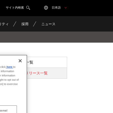
サイト内検索
日本語
リティ
採用
ニュース
ニュース一覧
click
here
to
 information
プレスリリース一覧
r information
ht to opt out of
on] to exercise
sonal