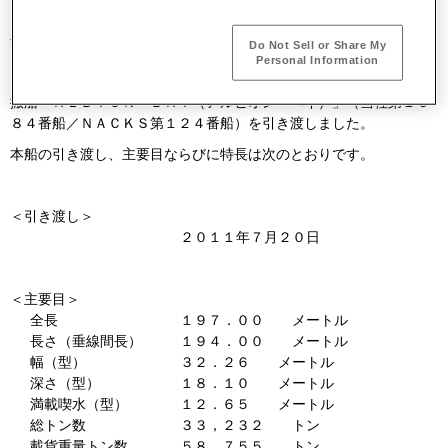
川崎重工は、７月２０日に中国南通市の南通中遠川崎船舶工程有限
公司（ＮＡＣＫＳ）において、“Ｋ” ＬＩＮＥ ＢＵＬＫ ＳＨＩ
Do Not Sell or Share My
ＰＰＩＮＧ （ＵＫ） ＬＩＭＩＴＥＤ 〔ケイ ライン バル
Personal Information
ク シッピング （ユーケー） リミテッド〕向け５８型ばら積運
搬船「ＡＬＢＩＯＮ ＢＡＹ（アルビオン ベイ）」（当社第１６
８４番船／ＮＡＣＫＳ第１２４番船）を引き渡しました。
本船の引き渡し、主要目ならびに特長は次のとおりです。
＜引き渡し＞
２０１１年７月２０日
＜主要目＞
全長
１９７．００ メートル
長さ（垂線間長）
１９４．００ メートル
幅（型）
３２．２６ メートル
深さ（型）
１８．１０ メートル
満載喫水（型）
１２．６５ メートル
総トン数
３３，２３２ トン
載貨重量トン数
５８，７５５ トン