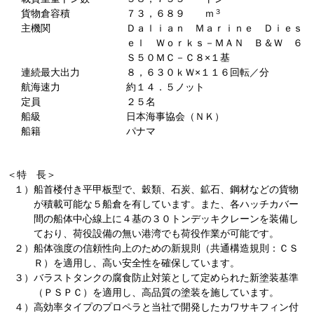
３
貨物倉容積
７３，６８９ ｍ
主機関
Ｄａｌｉａｎ Ｍａｒｉｎｅ Ｄｉｅｓ
ｅｌ Ｗｏｒｋｓ－ＭＡＮ Ｂ＆Ｗ ６
Ｓ５０ＭＣ－Ｃ８×１基
連続最大出力
８，６３０ｋＷ×１１６回転／分
航海速力
約１４．５ノット
定員
２５名
船級
日本海事協会（ＮＫ）
船籍
パナマ
＜特 長＞
１）
船首楼付き平甲板型で、穀類、石炭、鉱石、鋼材などの貨物
が積載可能な５船倉を有しています。また、各ハッチカバー
間の船体中心線上に４基の３０トンデッキクレーンを装備し
ており、荷役設備の無い港湾でも荷役作業が可能です。
２）
船体強度の信頼性向上のための新規則（共通構造規則：ＣＳ
Ｒ）を適用し、高い安全性を確保しています。
３）
バラストタンクの腐食防止対策として定められた新塗装基準
（ＰＳＰＣ）を適用し、高品質の塗装を施しています。
４）
高効率タイプのプロペラと当社で開発したカワサキフィン付