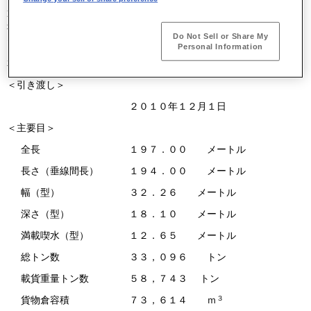
運搬船「ＫＴ ＡＬＢＡＴＲＯＳＳ（ケーティー アルバトロス)」(当
社第１６７５番船)を引き渡しました。本船は、当社が新たに開発し
Do Not Sell or Share My
た５８型ばら積運搬船の３番船です。
Personal Information
本船の引き渡し、主要目ならびに特長は次のとおりです。
＜引き渡し＞
２０１０年１２月１日
＜主要目＞
全長
１９７．００ メートル
長さ（垂線間長）
１９４．００ メートル
幅（型）
３２．２６ メートル
深さ（型）
１８．１０ メートル
満載喫水（型）
１２．６５ メートル
総トン数
３３，０９６ トン
載貨重量トン数
５８，７４３ トン
３
貨物倉容積
７３，６１４ ｍ