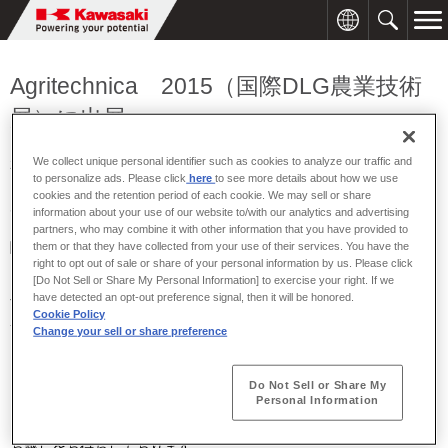
Agritechnica 2015（国際DLG農業技術
展）に出展
We collect unique personal identifier such as cookies to analyze our traffic and
2015年10月19日
to personalize ads. Please click
here
to see more details about how we use
cookies and the retention period of each cookie. We may sell or share
川崎重工業株式会社 精密機械カンパニーは、2015年11月10日～
information about your use of our website to/with our analytics and advertising
14日にドイツ/ハノーヴァー市で開催される「Agritechnica 2015 / 国
partners, who may combine it with other information that you have provided to
際DLG農業技術展（会場：ハノーヴァー国際展示場）」に出展いた
them or that they have collected from your use of their services. You have the
right to opt out of sale or share of your personal information by us. Please click
します。[16号館 16C02]
[Do Not Sell or Share My Personal Information] to exercise your right. If we
今回の出展では、“環境への配慮”と“川崎重工の技術力”をテーマに、
have detected an opt-out preference signal, then it will be honored.
Cookie Policy
農業機械に適用が見込まれる新製品、オープン回路用中圧ポンプ
Change your sell or share preference
「K3VLS」シリーズ、クローズ回路用油圧ポンプ「K8V」シリー
ズ、低速から高速まで優れた性能を有する斜板形アキシャルピスト
ンモーターの「M7V」シリーズ、ロードセンシング弁「KLSV」シリ
Do Not Sell or Share My
Personal Information
ーズ等を展示いたします。
ご来場の際には、ぜひ当社展示ブースにお立ち寄り下さい。皆様の
お越しをお待ちしております。