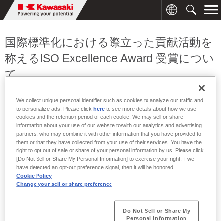
国際標準化における際立った貢献活動を
称えるISO Excellence Award 受賞につい
て
2025年11月04日
We collect unique personal identifier such as cookies to analyze our traffic and
to personalize ads. Please click
here
to see more details about how we use
このたび、エネルギーソリューション&マリンカンパニー水素・CN
cookies and the retention period of each cookie. We may sell or share
information about your use of our website to/with our analytics and advertising
ディビジョン水素プロジェクト総括部の石川勝也が、ISO
partners, who may combine it with other information that you have provided to
Excellence Awardを受賞しました。この賞はISO（国際標準化機
them or that they have collected from your use of their services. You have the
構）が、国際標準化や関連活動を推進する技術専門家に対して、そ
right to opt out of sale or share of your personal information by us. Please click
の際立った貢献成果を称え、授与するものです。
[Do Not Sell or Share My Personal Information] to exercise your right. If we
have detected an opt-out preference signal, then it will be honored.
本受賞は、今次ISO/TC8総会の中で公式に発表され、石川からのビ
Cookie Policy
デオメッセージの上映とともに、その功績が称えられました。
Change your sell or share preference
当社は引き続き水素の国際標準化活動で世界をリードし、水素サプ
ライチェーンの構築を推進することで、カーボンニュートラル社会
Do Not Sell or Share My
Personal Information
の実現に貢献してまいります。