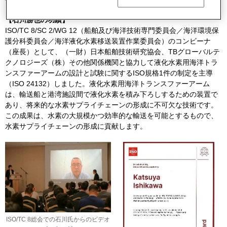
【石川勝也の功績】
ISO/TC 8/SC 2/WG 12（船舶及び海洋技術専門委員会／海洋環境保
護分科委員会／海洋液化水素移送装置作業委員会）のコンビーナ
（座長）として、（一財）日本船舶技術研究協会、TBグローバルテ
クノロジーズ（株）その他関係機関と協力して液化水素用海洋トラ
ンスファーアームの設計と試験に関するISO規格1件の制定を主導
（ISO 24132）しました。液化水素用海洋トランスファーアーム
は、輸送船と港湾施設間で液化水素を積み下ろしするための装置で
あり、将来的な水素サプライチェーンの形成に不可欠な技術です。
この成果は、水素の大規模かつ効率的な輸送を可能とするもので、
水素サプライチェーンの形成に貢献します。
ISO/TC 8総会での石川氏からのビデオ