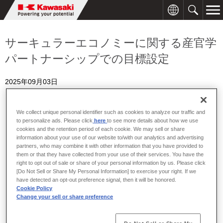
サーキュラーエコノミーに関する産官学
パートナーシップでの目標設定
2025年09月03日
We collect unique personal identifier such as cookies to analyze our traffic and
to personalize ads. Please click
here
to see more details about how we use
cookies and the retention period of each cookie. We may sell or share
information about your use of our website to/with our analytics and advertising
partners, who may combine it with other information that you have provided to
them or that they have collected from your use of their services. You have the
right to opt out of sale or share of your personal information by us. Please click
[Do Not Sell or Share My Personal Information] to exercise your right. If we
have detected an opt-out preference signal, then it will be honored.
Cookie Policy
Change your sell or share preference