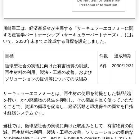
Do Not Sell or Share My
Personal Information
川崎重工は、経済産業省が主導する「サーキュラーエコノミーに関
する産官学パートナーシップ（サーキュラーパートナーズ）」にお
いて、
2030
年末までに達成する目標を設定しました。
目標
件数
達成時期
循環型社会の実現に向けた有害物質の削減、
6件
2030/12/31
再生材料の利用、製法・工程の改善、および
ソリューションの提供等についての取組み
サーキュラーエコノミーとは、再生材の使用を前提とした製品設計
を行い、かつ廃棄物の発生を抑制し、その製品を長く使っていただ
くことで、資源の循環を促進し、経済活動と環境保全の両立を目指
す経済システムです。
当社では、循環型社会の実現に向けた取組みとして、有害物質の削
減、再生材料の利用、製法・工程の改善、ソリューションの提供な
どの複数領域において、
6
件以上の取組みの実施を目標としていま