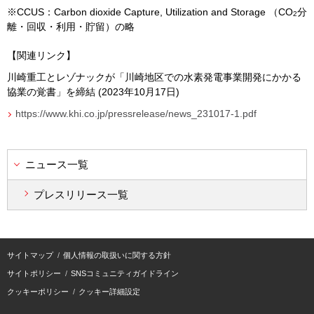
※
CCUS
：
Carbon dioxide Capture, Utilization and Storage
（
CO
分
2
離・回収・利用・貯留）の略
【関連リンク】
川崎重工とレゾナックが「川崎地区での水素発電事業開発にかかる
協業の覚書」を締結
(2023
年
10
月
17
日
)
https://www.khi.co.jp/pressrelease/news_231017-1.pdf
ニュース一覧
プレスリリース一覧
サイトマップ
個人情報の取扱いに関する方針
サイトポリシー
SNSコミュニティガイドライン
クッキーポリシー
クッキー詳細設定