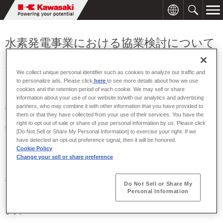
水素発電事業における協業検討について
2025年07月29日
We collect unique personal identifier such as cookies to analyze our traffic and
to personalize ads. Please click
here
to see more details about how we use
川崎重工は、株式会社レゾナックとの水素発電事業における協業と
cookies and the retention period of each cookie. We may sell or share
して、
2030
年頃に同社川崎事業所にて事業を開始することを目指し
information about your use of our website to/with our analytics and advertising
partners, who may combine it with other information that you have provided to
検討してまいりましたが、諸条件のスケジュールが事業計画に合わ
them or that they have collected from your use of their services. You have the
ないことから、両社による協業検討を終了し、今後はレゾナック単
right to opt out of sale or share of your personal information by us. Please click
独の取り組みとして検討していくことに合意いたしました。
[Do Not Sell or Share My Personal Information] to exercise your right. If we
have detected an opt-out preference signal, then it will be honored.
当社は、引き続き、川崎臨海部での液化水素サプライチェーン構築
Cookie Policy
Change your sell or share preference
に向けて事業を推進し、レゾナックを含めた水素需要家への供給を
目指すとともに、水素発電等の検討を進めていきます。また、水素
社会へのスムーズな移行に向けたトランジション・ソリューション
Do Not Sell or Share My
※
として、化石燃料由来の水素の普及の鍵となる
CCUS
事業にも積極
Personal Information
的に取り組み、カーボンニュートラルの早期実現に貢献してまいり
ます。