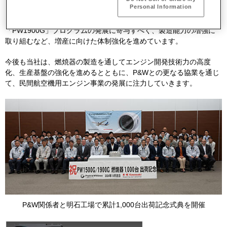
Personal Information
当社は、長期的に旺盛な需要が見込まれている「
PW1500G
」
「
PW1900G
」プログラムの発展に寄与すべく、製造能力の増強に
取り組むなど、増産に向けた体制強化を進めています。
今後も当社は、燃焼器の製造を通してエンジン開発技術力の高度
化、生産基盤の強化を進めるとともに、P&Wとの更なる協業を通じ
て、民間航空機用エンジン事業の発展に注力していきます。
P&W関係者と明石工場で累計
1,000
台出荷記念式典を開催