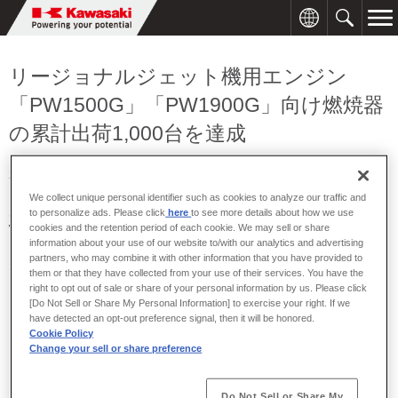
リージョナルジェット機用エンジン
「PW1500G」「PW1900G」向け燃焼器
の累計出荷1,000台を達成
2024年12月16日
We collect unique personal identifier such as cookies to analyze our traffic and
川崎重工は、明石工場において、
RTX
社（米国）傘下の
Pratt &
to personalize ads. Please click
here
to see more details about how we use
Whitney
社（米国、以下
P&W
）が製造する
Airbus
社（仏国）のリー
cookies and the retention period of each cookie. We may sell or share
information about your use of our website to/with our analytics and advertising
ジョナルジェット機（以下
RJ
機）
A220
用エンジン「
PW1500G
」、
partners, who may combine it with other information that you have provided to
ならびに
Embraer
社（伯国）の
RJ
機
E-Jet E2
用エンジン
them or that they have collected from your use of their services. You have the
「
PW1900G
」向け燃焼器の累計出荷
1,000
台を達成しました。
right to opt out of sale or share of your personal information by us. Please click
[Do Not Sell or Share My Personal Information] to exercise your right. If we
have detected an opt-out preference signal, then it will be honored.
当社は
P&W
との国際共同事業を推進しており、P&Wの革新的エンジ
Cookie Policy
ンである
Geared Turbofan
™ エンジンのコア技術である、ホットセ
Change your sell or share preference
クション（高温部）の燃焼器を担当しています。
2017
年に量産初品
を出荷して以来、P&W社やエンジンカスタマーの需要に応え続け、
この度、累計
1,000
台出荷という節目を迎えました。
Do Not Sell or Share My