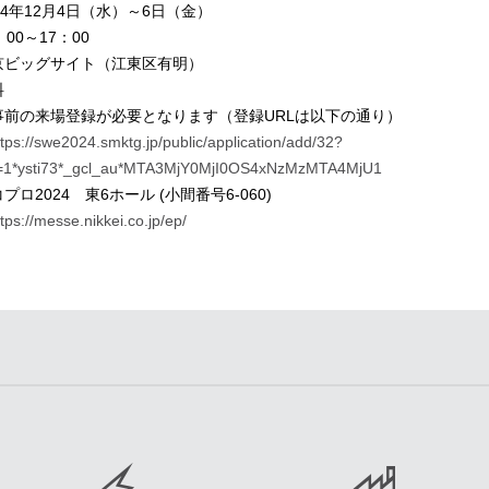
4
年
12
月
4
日（水）～
6
日（金）
：
00
～
17
：
00
京ビッグサイト（江東区有明）
料
事前の来場登録が必要となります（登録
URL
は以下の通り）
ttps://swe2024.smktg.jp/public/application/add/32?
=1*ysti73*_gcl_au*MTA3MjY0MjI0OS4xNzMzMTA4MjU1
コプロ
2024
東
6
ホール
(
小間番号
6-060)
ttps://messe.nikkei.co.jp/ep/