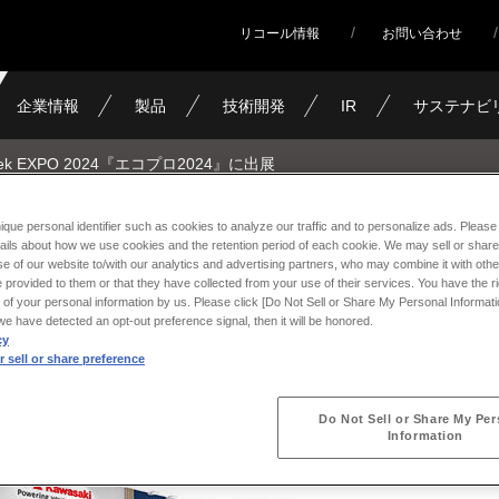
リコール情報
お問い合わせ
企業情報
製品
技術開発
IR
サステナビ
eek EXPO 2024『エコプロ2024』に出展
ique personal identifier such as cookies to analyze our traffic and to personalize ads. Please 
ails about how we use cookies and the retention period of each cookie. We may sell or share
XPO 2024『エコプロ2024』に
e of our website to/with our analytics and advertising partners, who may combine it with othe
 provided to them or that they have collected from your use of their services. You have the rig
 of your personal information by us. Please click [Do Not Sell or Share My Personal Informati
f we have detected an opt-out preference signal, then it will be honored.
cy
 sell or share preference
Do Not Sell or Share My Per
Information