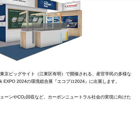
東京ビッグサイト（江東区有明）で開催される、産官学民の多様な
ek
EXPO
2024
の環境総合展『エコプロ
2024
』に出展します。
ェーンや
CO
回収など、カーボンニュートラル社会の実現に向けた
2