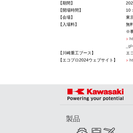
【期間】
202
【開場時間】
10
【会場】
東
【入場料】
無
※
h
_gl
【川崎重工ブース】
エ
【エコプロ
2024
ウェブサイト】
h
製品