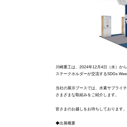
川崎重工は、
2024
年
12
月
4
日（水）から
ステークホルダーが交流する
SDG
s We
当社の展示ブースでは、水素サプライチ
さまざまな取組みをご紹介します。
皆さまのお越しをお待ちしております。
◆
出展概要