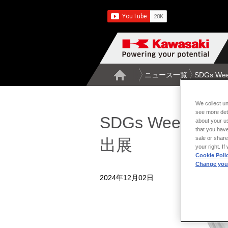
ニュース一覧
SDGs W
We collect un
see more det
SDGs Week E
about your us
that you have
sale or share
出展
your right. I
Cookie Poli
Change your
2024年12月02日