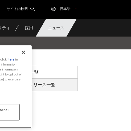
サイト内検索
日本語
リティ
採用
ニュース
click
here
to
 information
r information
ニュース一覧
ht to opt out of
on] to exercise
プレスリリース一覧
sonal