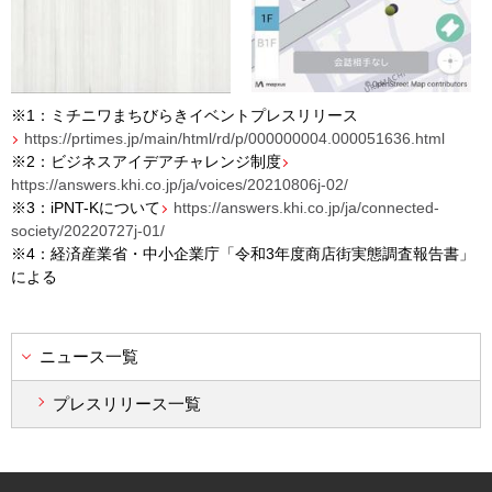
※
1
：ミチニワまちびらきイベントプレスリリース
https://prtimes.jp/main/html/rd/p/000000004.000051636.html
※
2
：ビジネスアイデアチャレンジ制度
https://answers.khi.co.jp/ja/voices/20210806j-02/
※
3
：
iPNT-K
について
https://answers.khi.co.jp/ja/connected-
society/20220727j-01/
※
4
：経済産業省・中小企業庁「令和
3
年度商店街実態調査報告書」
による
ニュース一覧
プレスリリース一覧