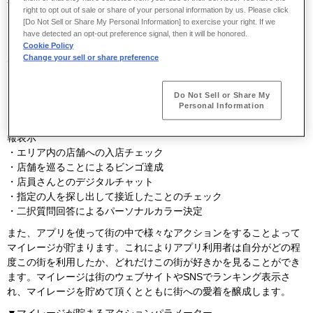
right to opt out of sale or share of your personal information by us. Please click
ます。そこで、商店街の価値として、多様な個性を持つ店舗が集ま
[Do Not Sell or Share My Personal Information] to exercise your right. If we
り、そこにリアルな店員がいる点をネットショップなどの
EC
サイト
have detected an opt-out preference signal, then it will be honored.
にはない価値と設定し、実際に街に来て店舗を"回遊"し、リアルな
Cookie Policy
店員さんと"交流"し、街に"愛着"を持って頂けるような施策を実行し
Change your sell or share preference
ます。
アプリは以下のような機能を有しており、リアルな街の運用とデジ
Do Not Sell or Share My
Personal Information
タル位置情報を連携させる機能を活用します。
・屋内外での自分と他のアプリ利用者、店員のリアルタイム位置情
報表示
・エリア内の店舗への入店チェック
・店舗を巡ることによるビンゴ達成
・店員さんとのデジタルチャット
・指定の人を探し出して接近したことのチェック
・二択質問回答によるパーソナルカラー決定
また、アプリを使って街の中で様々なアクションをすることよって
マイレージが貯まります。これによりアプリ利用者は自分がどの程
度この街を利用したか、どれだけこの街が好きかを見ることができ
ます。マイレージは街のウェブサイトや
SNS
でランキング表示さ
れ、マイレージを貯めて頂くとともに街への愛着を醸成します。