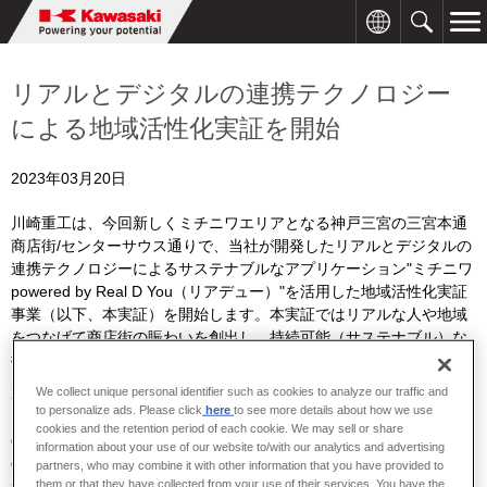
リアルとデジタルの連携テクノロジー
による地域活性化実証を開始
2023年03月20日
川崎重工は、今回新しくミチニワエリアとなる神戸三宮の三宮本通
商店街
/
センターサウス通りで、当社が開発したリアルとデジタルの
連携テクノロジーによるサステナブルなアプリケーション"ミチニワ
powered by Real D You
（リアデュー）"を活用した地域活性化実証
事業（以下、本実証）を開始します。本実証ではリアルな人や地域
をつなげて商店街の賑わいを創出し、持続可能（サステナブル）な
街づくりを推進します。
We collect unique personal identifier such as cookies to analyze our traffic and
2023
年
3
月
21
日（火
/
春分の日）から
3
月
26
日（日）のミチニワエリ
to personalize ads. Please click
here
to see more details about how we use
※
1
アまちびらきイベント
に合わせて、アプリを使った施策により街
cookies and the retention period of each cookie. We may sell or share
の賑わいや来街目的にどのような影響があるかを検証します。近年
information about your use of our website to/with our analytics and advertising
の
WEB
マーケットプレイス拡大やコロナ禍などにより、商店街への
partners, who may combine it with other information that you have provided to
来街者数が減少し、地域社会機能の維持が大きな課題となっており
them or that they have collected from your use of their services. You have the