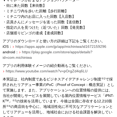
▼マイレージが貯まるアクションパラメーター
・街に来た回数【来街数】
・ミチニワ内を歩いた距離【歩行距離】
・ミチニワ内のお店に入った回数【入店数】
・店員さんにメッセージを送った回数【送信数】
・指定の人を見つけた（近づいた）回数【発見数】
・店舗巡りビンゴの達成【達成回数】
アプリのダウンロードと使い方の詳細は下記をご覧ください。
iOS
：
https://apps.apple.com/jp/app/michiniwa/id1672159296
android
：
https://play.google.com/store/apps/details?
id=com.michiniwa
アプリの利用体験イメージの紹介動画もご覧ください。
https://www.youtube.com/watch?v=pOrgZd4q6LU
※
2
本実証は、社内制度であるビジネスアイデアチャレンジ制度
で採
択されたリアデュー事業の
PoC
（
Proof of Concept
：概念実証）とし
て実施します。また、アプリケーションへの位置情報の提供には、
当社が開発しサービスを展開している屋内位置情報サービス「
iPNT-
TM
※
3
K
」
の技術を活用しています。今後は全国に存在する
12,210
箇
※
4
所
の商店街を中心に、地域活性化に不可欠なアプリケーションと
してリアデューを活用し、地域社会における社会課題を解決してい