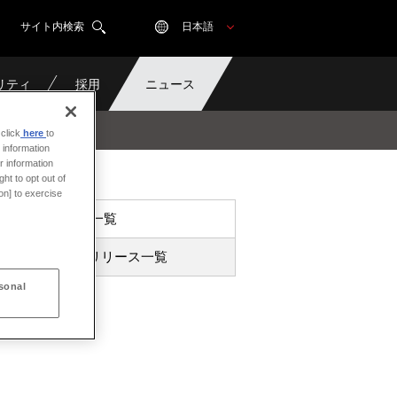
サイト内検索
日本語
リティ
採用
ニュース
」に参画
click
here
to
 information
r information
ht to opt out of
on] to exercise
ニュース一覧
プレスリリース一覧
sonal