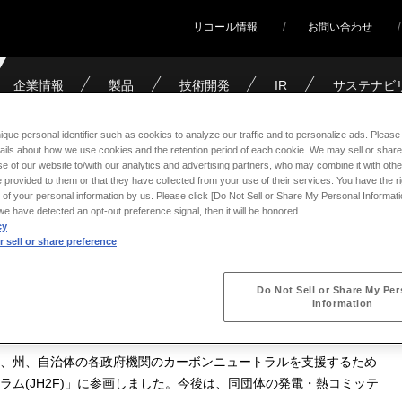
リコール情報
お問い合わせ
企業情報
製品
技術開発
IR
サステナビ
素によるカーボンニュートラルを目指す民間団体「日本水素フォーラム
ique personal identifier such as cookies to analyze our traffic and to personalize ads. Please 
ails about how we use cookies and the retention period of each cookie. We may sell or share
e of our website to/with our analytics and advertising partners, who may combine it with othe
 provided to them or that they have collected from your use of their services. You have the rig
 of your personal information by us. Please click [Do Not Sell or Share My Personal Informati
るカーボンニュートラルを目
f we have detected an opt-out preference signal, then it will be honored.
cy
 sell or share preference
日本水素フォーラム」に参画
Do Not Sell or Share My Per
Information
、州、自治体の各政府機関のカーボンニュートラルを支援するため
ラム
(JH2F)
」に参画しました。今後は、同団体の発電・熱コミッテ