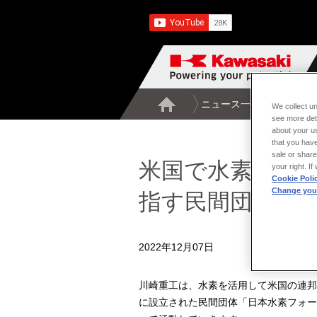
ニュース一覧
米国で水
We collect un
see more det
about your us
that you have
sale or share
米国で水素によ
your right. I
Cookie Poli
Change your
指す民間団体「
2022年12月07日
川崎重工は、水素を活用して米国の連邦
に設立された民間団体「日本水素フォー