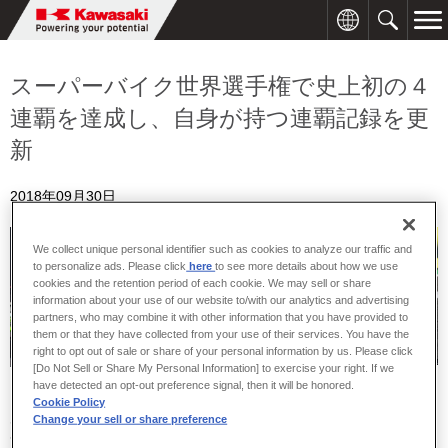
スーパーバイク世界選手権で史上初の４
連覇を達成し、自身が持つ連覇記録を更
新
2018年09月30日
We collect unique personal identifier such as cookies to analyze our traffic and
to personalize ads. Please click
here
to see more details about how we use
cookies and the retention period of each cookie. We may sell or share
information about your use of our website to/with our analytics and advertising
partners, who may combine it with other information that you have provided to
them or that they have collected from your use of their services. You have the
right to opt out of sale or share of your personal information by us. Please click
[Do Not Sell or Share My Personal Information] to exercise your right. If we
have detected an opt-out preference signal, then it will be honored.
Cookie Policy
川崎重工のファクトリーレースチームである「カワサキレーシング
Change your sell or share preference
チーム」からスーパーバイク世界選手権にＮｉｎｊａ ＺＸ－１０