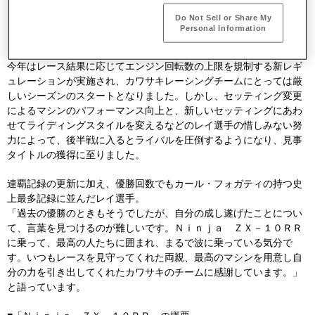
ＲＲで参戦しているジョナサン・レイ選手が、９月２９日のマニク
Do Not Sell or Share My
ールサーキット（フランス）における第１レースで勝利し、史上初
Personal Information
となる選手権４連覇を達成。自身が持つ連覇記録を更新しました。
今年はレース結果に応じてエンジン回転数の上限を規制する新レギ
ュレーションが実施され、カワサキレーシングチームにとっては厳
しいシーズンのスタートとなりました。しかし、セッティング変更
によるマシンのパフォーマンス向上と、新しいセッティングにあわ
せてライディングスタイルを変えるなどのレイ選手の惜しみない努
力によって、後半戦に入るとライバルを圧倒するようになり、見事
タイトルの獲得に至りました。
連覇記録の更新に加え、優勝回数でもカール・フォガティの持つ史
上最多記録に並んだレイ選手。
「過去の優勝のときもそうでしたが、自分の成し遂げたことについ
て、言葉を見つけるのが難しいです。Ｎｉｎｊａ ＺＸ－１０ＲＲ
に乗って、最高の人たちに囲まれ、まるで波に乗っている気分で
す。いつもレースを見守ってくれた両親、最高のマシンを用意し自
分の力を引き出してくれたカワサキのチームに感謝しています。」
と語っています。