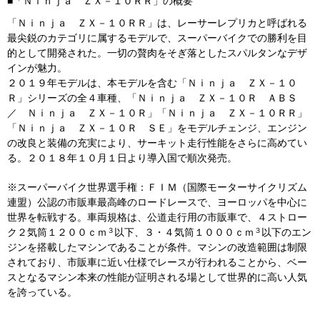
■「Ｎｉｎｊａ ＺＸ－１０ＲＲ」の概要
「Ｎｉｎｊａ ＺＸ－１０ＲＲ」は、レーサーレプリカと呼ばれる
最尖鋭のカテゴリに属するモデルで、スーパーバイクでの勝利を目
的として開発された。一切の贅肉をそぎ落としたスパルタンなデザ
インが魅力。
２０１９年モデルは、本モデルを含む「Ｎｉｎｊａ ＺＸ－１０
Ｒ」シリーズの全４車種、「Ｎｉｎｊａ ＺＸ－１０Ｒ ＡＢＳ
／ Ｎｉｎｊａ ＺＸ－１０Ｒ」「Ｎｉｎｊａ ＺＸ－１０ＲＲ」
「Ｎｉｎｊａ ＺＸ－１０Ｒ ＳＥ」をモデルチェンジ、エンジン
の改良と装備の充実により、サーキット走行性能をさらに高めてい
る。２０１８年１０月１日より導入国で順次発売。
※スーパーバイク世界選手権：ＦＩＭ（国際モーターサイクリズム
連盟）公認の市販車最高峰のロードレースで、ヨーロッパを中心に
世界を転戦する。車両規格は、公道走行用の市販車で、４ストロー
３
３
ク２気筒１２００ｃｍ
以下、３・４気筒１０００ｃｍ
以下のエン
ジンを搭載したマシンであることが条件。マシンの改造範囲は制限
されており、市販車に近い仕様でレースが行われることから、ベー
スとなるマシン本来の性能が証明される場として世界的に高い人気
を誇っている。