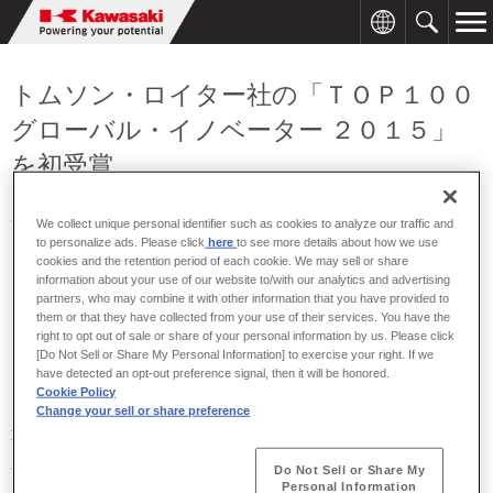
トムソン・ロイター社の「ＴＯＰ１００
グローバル・イノベーター ２０１５」
を初受賞
2015年12月29日
We collect unique personal identifier such as cookies to analyze our traffic and
to personalize ads. Please click
here
to see more details about how we use
当社は、トムソン・ロイター社が主催する２０１５年の「ＴＯＰ１
cookies and the retention period of each cookie. We may sell or share
information about your use of our website to/with our analytics and advertising
００ グローバル・イノベーター」に初めて選定され、１２月１７日
partners, who may combine it with other information that you have provided to
にトロフィーを授与されました。
them or that they have collected from your use of their services. You have the
right to opt out of sale or share of your personal information by us. Please click
「ＴＯＰ１００ グローバル・イノベーター」は、世界的な情報サー
[Do Not Sell or Share My Personal Information] to exercise your right. If we
ビス企業であるトムソン・ロイター社が、保有する特許データを基
have detected an opt-out preference signal, then it will be honored.
に知的財産・特許動向を分析し、世界の革新企業・機関のトップ１
Cookie Policy
００を選出するもので、２０１１年の発表開始から今回で５回目を
Change your sell or share preference
迎えます。
今回の受賞は、４つの選定基準である「特許数」「成功率（特許出
Do Not Sell or Share My
Personal Information
願した中で登録に至った割合）」「グローバル性」「引用における