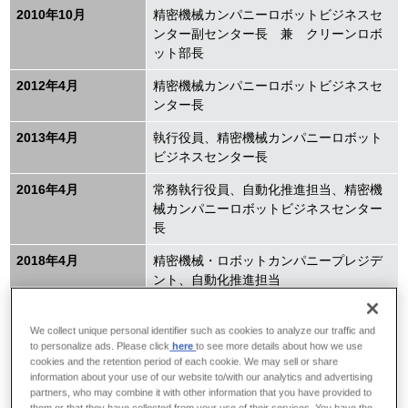
2010年10月
精密機械カンパニーロボットビジネスセ
ンター副センター長 兼 クリーンロボ
ット部長
2012年4月
精密機械カンパニーロボットビジネスセ
ンター長
2013年4月
執行役員、精密機械カンパニーロボット
ビジネスセンター長
2016年4月
常務執行役員、自動化推進担当、精密機
械カンパニーロボットビジネスセンター
長
2018年4月
精密機械・ロボットカンパニープレジデ
ント、自動化推進担当
2018年6月
取締役常務執行役員、精密機械・ロボッ
トカンパニープレジデント、自動化推進
We collect unique personal identifier such as cookies to analyze our traffic and
to personalize ads. Please click
here
to see more details about how we use
担当
cookies and the retention period of each cookie. We may sell or share
information about your use of our website to/with our analytics and advertising
2020年4月
代表取締役副社長執行役員、社長補佐
partners, who may combine it with other information that you have provided to