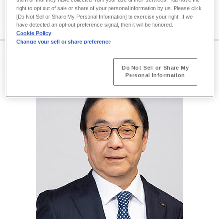
them or that they have collected from your use of their services. You have the
2020年6月
代表取締役社⻑執⾏役員、最⾼経営責任
right to opt out of sale or share of your personal information by us. Please click
者（現任）
[Do Not Sell or Share My Personal Information] to exercise your right. If we
have detected an opt-out preference signal, then it will be honored.
Cookie Policy
Change your sell or share preference
山本 克也
Do Not Sell or Share My
Personal Information