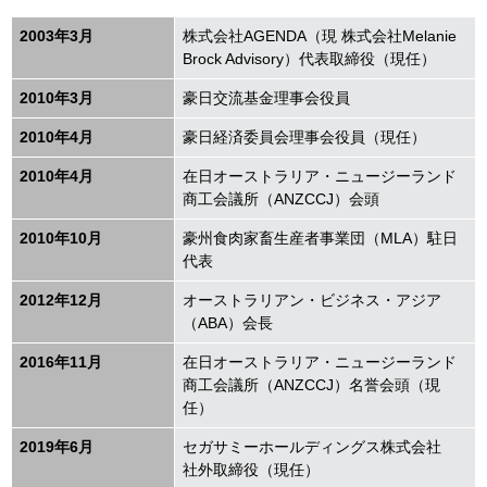
2003年
3
月
株式会社AGENDA（現 株式会社Melanie
Brock Advisory）代表取締役（現任）
2010年
3
月
豪日交流基金理事会役員
2010年
4
月
豪日経済委員会理事会役員（現任）
2010年
4
月
在日オーストラリア・ニュージーランド
商工会議所（ANZCCJ）会頭
2010年
10
月
豪州食肉家畜生産者事業団（MLA）駐日
代表
2012年
12
月
オーストラリアン・ビジネス・アジア
（ABA）会長
2016年
11
月
在日オーストラリア・ニュージーランド
商工会議所（ANZCCJ）名誉会頭（現
任）
2019年
6
月
セガサミーホールディングス株式会社
社外取締役（現任）