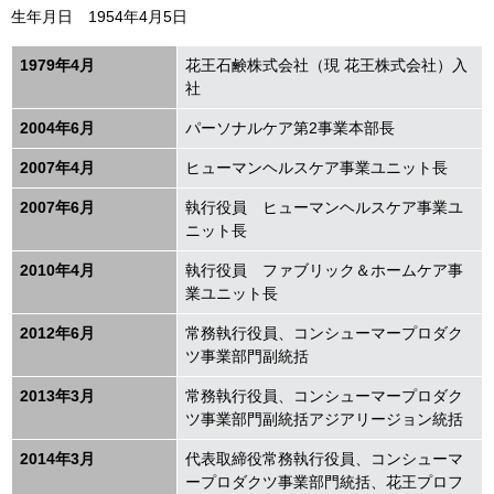
生年月日 1954年4月5日
1979年
4
月
花王石鹸株式会社（現 花王株式会社）入
社
2004年
6
月
パーソナルケア第
2
事業本部長
2007年
4
月
ヒューマンヘルスケア事業ユニット長
2007年
6
月
執行役員 ヒューマンヘルスケア事業ユ
ニット長
2010年
4
月
執行役員 ファブリック＆ホームケア事
業ユニット長
2012年
6
月
常務執行役員、コンシューマープロダク
ツ事業部門副統括
2013年
3
月
常務執行役員、コンシューマープロダク
ツ事業部門副統括アジアリージョン統括
2014年
3
月
代表取締役常務執行役員、コンシューマ
ープロダクツ事業部門統括、花王プロフ