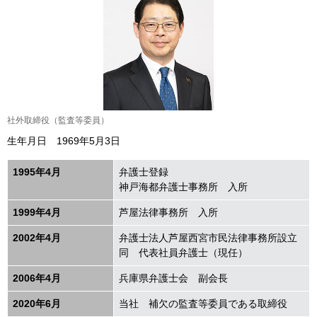
社外取締役（監査等委員）
生年月日 1969年5月3日
1995年
4
月
弁護士登録
神戸海都弁護士事務所 入所
1999年
4
月
芦屋法律事務所 入所
2002年
4
月
弁護士法人芦屋西宮市民法律事務所設立
同 代表社員弁護士（現任）
2006年
4
月
兵庫県弁護士会 副会長
2020年
6
月
当社 補欠の監査等委員である取締役