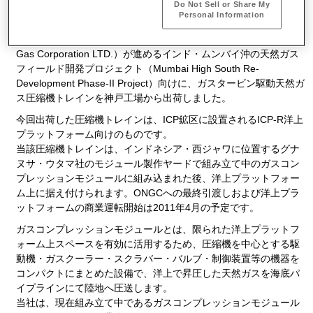
Do Not Sell or Share My
Personal Information
川崎重工は、インド石油・天然ガス会社（ONGC:Oil and Natural
Gas Corporation LTD.）が進めるインド・ムンバイ沖の天然ガス
フィールド開発プロジェクト（Mumbai High South Re-
Development Phase-II Project）向けに、ガスタービン駆動天然ガ
ス圧縮機トレインを神戸工場から出荷しました。
今回出荷した圧縮機トレインは、ICP鉱区に設置されるICP-R洋上
プラットフォーム向けのものです。
当該圧縮機トレインは、インドネシア・西ジャワに位置するグナ
ヌサ・ウタマ社のモジュール製作ヤードで組み立て中のガスコン
プレッションモジュールに組み込まれた後、洋上プラットフォー
ム上に据え付けられます。ONGCへの最終引渡しおよび洋上プラ
ットフォームの商業運転開始は2011年4月の予定です。
ガスコンプレッションモジュールとは、限られた洋上プラットフ
ォーム上スペースを有効に活用するため、圧縮機を中心とする駆
動機・ガスクーラー・スクラバー・バルブ・制御装置等の機器を
コンパクトにまとめた設備で、洋上で昇圧した天然ガスを海底パ
イプラインにて陸地へ圧送します。
当社は、現在組み立て中であるガスコンプレッションモジュール