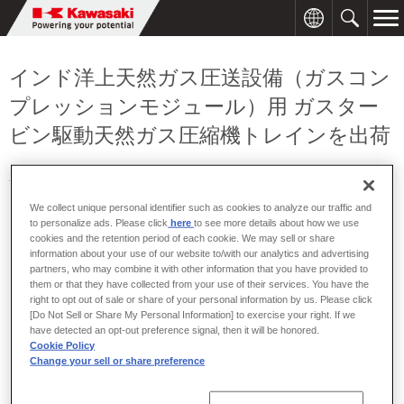
インド洋上天然ガス圧送設備（ガスコン
プレッションモジュール）用 ガスター
ビン駆動天然ガス圧縮機トレインを出荷
2010年07月28日
We collect unique personal identifier such as cookies to analyze our traffic and
to personalize ads. Please click
here
to see more details about how we use
cookies and the retention period of each cookie. We may sell or share
information about your use of our website to/with our analytics and advertising
partners, who may combine it with other information that you have provided to
them or that they have collected from your use of their services. You have the
right to opt out of sale or share of your personal information by us. Please click
[Do Not Sell or Share My Personal Information] to exercise your right. If we
have detected an opt-out preference signal, then it will be honored.
Cookie Policy
Change your sell or share preference