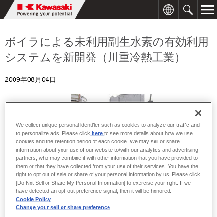
ボイラによる未利用副生水素の有効利用
システムを新開発（川重冷熱工業）
2009年08月04日
We collect unique personal identifier such as cookies to analyze our traffic and
to personalize ads. Please click
here
to see more details about how we use
cookies and the retention period of each cookie. We may sell or share
information about your use of our website to/with our analytics and advertising
partners, who may combine it with other information that you have provided to
them or that they have collected from your use of their services. You have the
right to opt out of sale or share of your personal information by us. Please click
[Do Not Sell or Share My Personal Information] to exercise your right. If we
have detected an opt-out preference signal, then it will be honored.
Cookie Policy
Change your sell or share preference