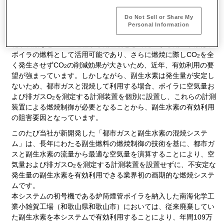
川重冷熱工業は、ボイラ燃焼制御において、副生水素を従来より
Do Not Sell or Share My
も簡便かつ安定的に燃焼制御できる「都市ガス（13Aガス）と副
Personal Information
生水素の混焼システム」を新開発しました。
化学製品などの生産過程から副産物として発生する副生水素は、
ボイラの燃料として活用可能であり、さらに燃焼に際しCO
を全
2
く発生させずCO
の削減効果が大きいため、近年、有効利用の要
2
望が強まっています。しかしながら、副生水素は発生量が安定し
ないため、都市ガスと混焼して利用する場合、ボイラに空気量お
よび排ガスO
を測定する計測装置を個別に設置し、これらの計測
2
装置による燃焼制御が必要となることから、副生水素の有効利用
の阻害要因となっています。
このたび当社が新開発した「都市ガスと副生水素の混焼システ
ム」は、長年にわたる副生燃料の燃焼制御の技術を基に、都市ガ
スと副生水素の流量から最適な空気量を演算することにより、空
気量および排ガスO
を測定する計測装置を設置せずに、不安定な
2
発生量の副生水素を有効利用できる業界初の画期的な燃焼システ
ムです。
本システムの初号機である炉筒煙管ボイラを納入した南海化学工
業小雑賀工場（和歌山県和歌山市）においては、従来廃棄してい
た副生水素を本システムで有効利用することにより、年間109万