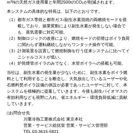
3
m
Nの天然ガス使用量と年間2500tのCO
が削減されます。
2
本システムの具体的な特長は、以下のとおりです。
（1）
都市ガス専焼と都市ガス/副生水素混焼の両燃焼モードを搭
載しており、操業変動により副生水素が発生しない場合で
も、蒸気需要に対応可能。
（2）
制御ロジックの改善により、燃焼モードの切替はボイラ負荷
に関わらず運転継続しながらワンタッチ操作で可能。
（3）
計測装置を設置して燃焼制御を行う従来システムに比べてイ
ニシャルコストが低い。
（4）
炉筒煙管ボイラのみでなく、水管ボイラへの搭載も可能。
当社は、副生水素の発生量が少ないために、副生水素をボイラ燃
料として利用することを断念し、大気放出しているユーザーや化
石燃料焚ボイラ設備の併設が必要であったユーザーに対して、本
システムを積極的に提案していきます。今後も副生バイオマスの
有効利用なども視野に入れ、省エネルギー・環境負荷低減に貢献
していきます。
□お問合せ先
川重冷熱工業株式会社 東京本社
営業・サービス総括室 営業・サービス管理部
TEL 03-3615-5821