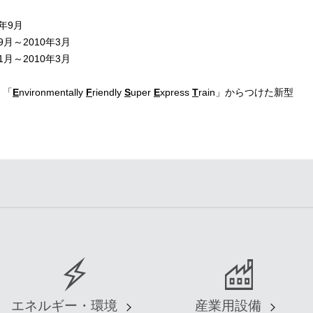
8年9月
年9月～2010年3月
年1月～2010年3月
、「
E
nvironmentally
F
riendly
S
uper
E
xpress
T
rain」からつけた新型
エネルギー・環境
産業用設備