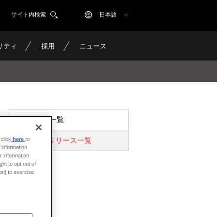
サイト内検索
日本語
リティ
採用
ニュース
ニュース一覧
プレスリリース一覧
click
here
to
 information
r information
ht to opt out of
on] to exercise