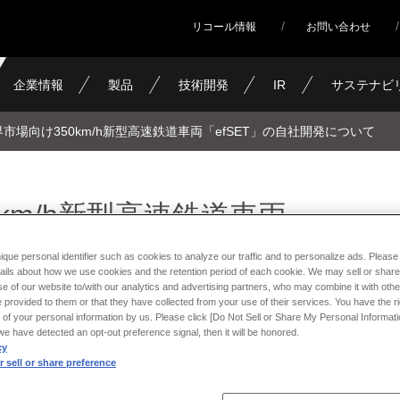
リコール情報
お問い合わせ
企業情報
製品
技術開発
IR
サステナビ
市場向け350km/h新型高速鉄道車両「efSET」の自社開発について
km/h新型高速鉄道車両
社開発について
ique personal identifier such as cookies to analyze our traffic and to personalize ads. Please 
ails about how we use cookies and the retention period of each cookie. We may sell or share
e of our website to/with our analytics and advertising partners, who may combine it with othe
 provided to them or that they have collected from your use of their services. You have the rig
 of your personal information by us. Please click [Do Not Sell or Share My Personal Informati
f we have detected an opt-out preference signal, then it will be honored.
cy
 sell or share preference