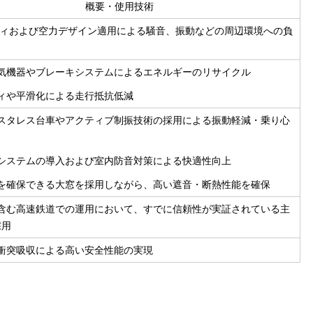
概要・使用技術
ディおよび空力デザイン適用による騒音、振動などの周辺環境への負
気機器やブレーキシステムによるエネルギーのリサイクル
ィや平滑化による走行抵抗低減
スタレス台車やアクティブ制振技術の採用による振動軽減・乗り心
システムの導入および室内防音対策による快適性向上
を確保できる大窓を採用しながら、高い遮音・断熱性能を確保
含む高速鉄道での運用において、すでに信頼性が実証されている主
採用
衝突吸収による高い安全性能の実現