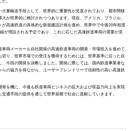
した。
い大量輸送手段として、世界的に重要性が見直されており、都市間移
導入が世界的に検討されつつあります。現在、アメリカ、ブラジル、
々が高速鉄道の具体的な新規建設計画を進め、世界中で今後20年程度
鉄道路線が増設される予定であり、これに応じた高速鉄道車両の需要が見
道車両メーカーも自社開発の高速鉄道車両の開発・市場投入を進めて
ち切り、世界市場での受注を獲得するためには、世界基準に沿った自
し、今回の開発を決断しました。開発に際しては、国内鉄道事業者な
からの協力を得ながら、ユーザーフレンドリーで信頼性の高い高速鉄
開発を機に、今後も鉄道車両ビジネスの拡大および収益力向上を実現
た交通手段の提供を通じて世界規模で社会に貢献していきます。