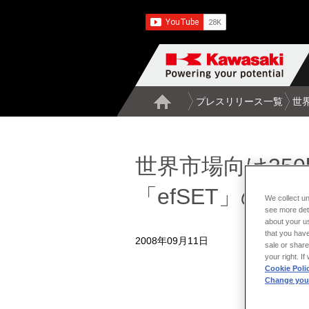
プレスリリース一覧
世界
世界市場向け350
「efSET」の自
We collect un
see more det
about your us
that you have
2008年09月11日
sale or share
your right. I
Cookie Poli
Change your