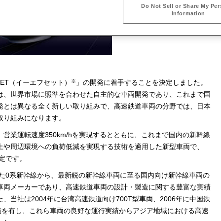
Do Not Sell or Share My Per
Information
※
SET（イーエフセット）
」の開発に着手することを決定しました。
は、世界市場に照準を合わせた自主的な車両開発であり、これまで国
発とは異なる全く新しい取り組みで、高速鉄道車両の分野では、日本
取り組みになります。
営業運転速度350km/hを実現するとともに、これまで国内の新幹線
上や周辺環境への負荷低減を実現する技術を適用した新型車両で、
予定です。
した0系新幹線から、最新鋭の新幹線車両に至る国内向け新幹線車両の
車両メーカーであり、高速鉄道車両の設計・製造に関する豊富な実績
当社は2004年に台湾高速鉄道向け700T型車両、2006年に中国鉄
実績を有し、これら車両の良好な運行実績からアジア地域における高速