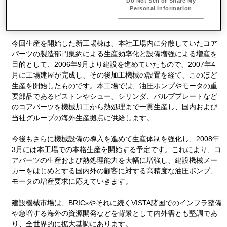
本社工場（神戸市西区）に建設した新工場棟において、建設機械
Do Not Sell or Share My
Personal Information
用油圧ポンプやモータに組み込まれるコアパーツの生産を開始し
ました。
今回生産を開始した新工場棟は、本社工場内に分散していたコア
パーツの製造部門集約による生産効率化と設備増強による増産を
目的として、2006年9月より建設を進めていたもので、2007年4
月に工場建屋が完成し、その後加工機械の設置を経て、このほど
生産を開始したものです。本工場では、油圧ポンプやモータの重
要部品であるピストンやシュー、シリンダ、バルブプレートなど
のコアパーツを機械加工から熱処理まで一貫生産し、国内および
当社グループの海外生産拠点に供給します。
今後もさらに機械設備の導入を進めて生産体制を強化し、2008年
3月には本工場での本格生産を開始する予定です。これにより、コ
アパーツの生産および熱処理能力を大幅に増強し、建設機械メー
カーをはじめとする国内外の顧客に対する高精度な油圧ポンプ、
モータの増産要求に応えていきます。
建設機械市場は、BRICsやそれに続くVISTA諸国でのインフラ整備
や急増する海外の資源開発などを背景として内外需とも堅調であ
り、全世界的に拡大基調にあります。