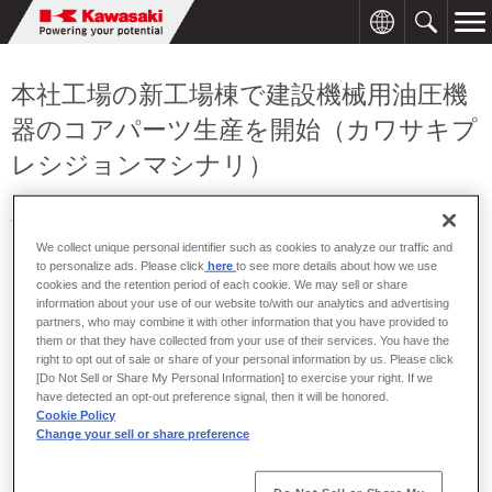
本社工場の新工場棟で建設機械用油圧機
器のコアパーツ生産を開始（カワサキプ
レシジョンマシナリ）
2007年07月12日
We collect unique personal identifier such as cookies to analyze our traffic and
to personalize ads. Please click
here
to see more details about how we use
cookies and the retention period of each cookie. We may sell or share
information about your use of our website to/with our analytics and advertising
partners, who may combine it with other information that you have provided to
them or that they have collected from your use of their services. You have the
right to opt out of sale or share of your personal information by us. Please click
[Do Not Sell or Share My Personal Information] to exercise your right. If we
have detected an opt-out preference signal, then it will be honored.
Cookie Policy
Change your sell or share preference
川崎重工グループのカワサキプレシジョンマシナリ（KPM）は、