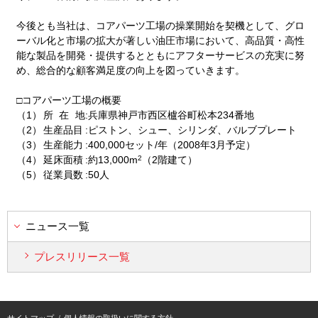
今後とも当社は、コアパーツ工場の操業開始を契機として、グロ
ーバル化と市場の拡大が著しい油圧市場において、高品質・高性
能な製品を開発・提供するとともにアフターサービスの充実に努
め、総合的な顧客満足度の向上を図っていきます。
□コアパーツ工場の概要
（1）
所
在
地
:
兵庫県神戸市西区櫨谷町松本234番地
（2）
生産品目
:
ピストン、シュー、シリンダ、バルブプレート
（3）
生産能力
:
400,000セット/年（2008年3月予定）
2
（4）
延床面積
:
約13,000m
（2階建て）
（5）
従業員数
:
50人
ニュース一覧
プレスリリース一覧