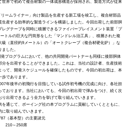
て世界で初めて複合材製の一体成形構造が採用され、製造方式が従来
87ドリームライナー」向け製品を生産する新工場を竣工し、複合材部品
貫生産する効率的な製造ラインを構築しました。今回出荷した前部胴
プレグテープを同時に積層できるファイバープレイスメント装置「プ
メートルの巨大な円筒形をした「マンドレル治工具」、積層された複
大級（直径約9メートル）の「オートクレーブ（複合材硬化炉）」な
りました。
」開発プログラムにおいて、他の共同開発パートナーも同様に後部胴体
部分を出荷することができました。これは、当社の設計者、生産技術
よって、開発スケジュールを確保したものです。今回の初出荷は、本
一歩であります。
2007年後半の初飛行を目指している試作初号機の完成に向け、各社担
っております。当社においても、今回の初出荷で弾みをつけ、続く次
おり出荷できるよう全力を挙げて取り組んでいきます。
供を通じて、ボーイング社の本プログラムに貢献していくとともに、
的に取り組んでいきます。
787（基本型）の主要諸元
210～250席