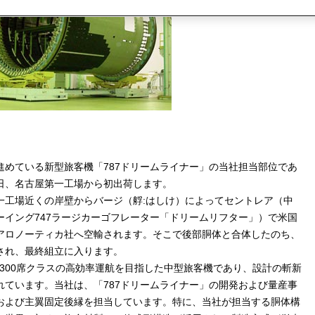
進めている新型旅客機「787ドリームライナー」の当社担当部位であ
日、名古屋第一工場から初出荷します。
一工場近くの岸壁からバージ（艀:はしけ）によってセントレア（中
ーイング747ラージカーゴフレーター「ドリームリフター」）で米国
アロノーティカ社へ空輸されます。そこで後部胴体と合体したのち、
され、最終組立に入ります。
0～300席クラスの高効率運航を目指した中型旅客機であり、設計の斬新
れています。当社は、「787ドリームライナー」の開発および量産事
および主翼固定後縁を担当しています。特に、当社が担当する胴体構