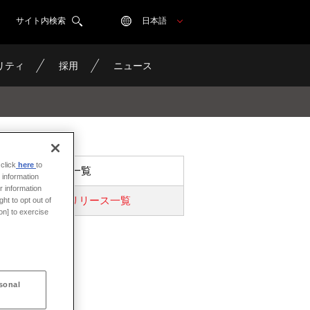
サイト内検索
日本語
リティ
採用
ニュース
click
here
to
ニュース一覧
 information
r information
プレスリリース一覧
ht to opt out of
on] to exercise
sonal