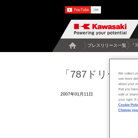
プレスリリース一覧
「
「787ドリーム
We collect un
see more det
about your us
that you have
2007年01月11日
sale or share
your right. I
Cookie Poli
Change your