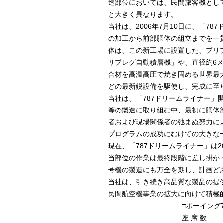
造部位においては、民間旅客機とし
と大きく異なります。
当社は、2006年7月10日に、「7
の加工から前部胴体の組立までを一
体は、この新工場に設置した、プリ
リプレグ自動積層機」や、直径約6
合材を高温高圧で焼き固める世界最
どの最新鋭設備を駆使し、完成に至
当社は、「787ドリームライナー
等の製造に取り組む中、最初に胴体
者および現場関係者の弛まぬ努力に
プログラムの成功にむけての大きな
現在、「787ドリームライナー」は
当部位の作業は最終段階に差し掛か
号機の製造にも万全を期し、計画ど
当社は、引き続き高品質な製品の提
民間航空機事業の拡大に向けて積極
□ボーイング
座 席 数