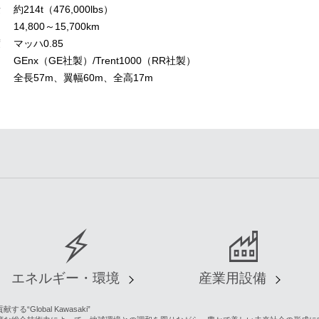
量
約214t（476,000lbs）
14,800～15,700km
度
マッハ0.85
ン
GEnx（GE社製）/Trent1000（RR社製）
全長57m、翼幅60m、全高17m
エネルギー・環境
産業用設備
lobal Kawasaki”