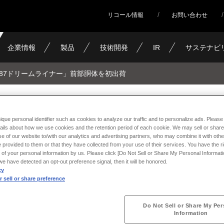
リコール情報
お問い合わせ
企業情報
製品
技術開発
IR
サステナビ
787ドリームライナー」前部胴体を初出荷
ライナー」前部胴体を初出荷
ique personal identifier such as cookies to analyze our traffic and to personalize ads. Please 
ails about how we use cookies and the retention period of each cookie. We may sell or share
e of our website to/with our analytics and advertising partners, who may combine it with othe
 provided to them or that they have collected from your use of their services. You have the rig
 of your personal information by us. Please click [Do Not Sell or Share My Personal Informati
f we have detected an opt-out preference signal, then it will be honored.
cy
 sell or share preference
Do Not Sell or Share My Per
Information