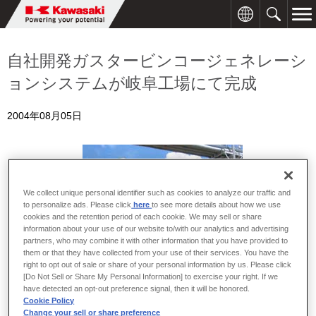
自社開発ガスタービンコージェネレーシ
ョンシステムが岐阜工場にて完成
2004年08月05日
We collect unique personal identifier such as cookies to analyze our traffic and
to personalize ads. Please click
here
to see more details about how we use
cookies and the retention period of each cookie. We may sell or share
information about your use of our website to/with our analytics and advertising
partners, who may combine it with other information that you have provided to
them or that they have collected from your use of their services. You have the
right to opt out of sale or share of your personal information by us. Please click
川崎重工は、温暖化防止対策と省エネを実現する、自社開発のガ
[Do Not Sell or Share My Personal Information] to exercise your right. If we
have detected an opt-out preference signal, then it will be honored.
スタービンコージェネレーションシステム「PUC60Eco PLUS」
Cookie Policy
を、このほど完成させ、本日、竣工式を行います。
Change your sell or share preference