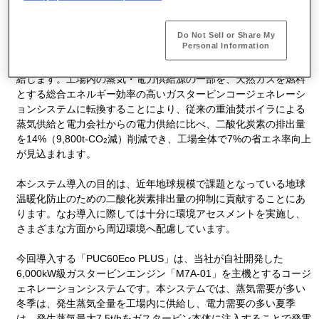
航空宇宙製品を生産する岐阜工場では、従来、主に工場内で使用
する蒸気は重油焚ボイラで供給し、電力は電力会社から供給を受
Do Not Sell or Share My
Personal Information
けてきました。今回完成したシステムは岐阜工場の全消費電力の
約4分の1相当の電力と、年間を通じて必要な最低蒸気量12t/hを供
給します。工場内の蒸気・電力供給源の一部を、天然ガスを燃料
とする総合エネルギー効率の高いガスタービンコージェネレーシ
ョンシステムに転換することにより、従来の重油焚ボイラによる
蒸気供給と電力会社からの電力供給に比べ、二酸化炭素の排出量
を14%（9,800t-CO
減）削減でき、工場全体で7%の省エネ率向上
2
が見込まれます。
本システム導入の目的は、近年地球規模で課題となっている地球
温暖化防止のための二酸化炭素排出量の抑制に貢献することにあ
ります。なお導入に際しては十分に環境アセスメントを実施し、
さまざまな方面から周辺環境へ配慮しています。
今回導入する「PUC60Eco PLUS」は、当社が自社開発した
6,000kW級ガスタービンエンジン「M7A-01」を主機とするコージ
ェネレーションシステムです。本システムでは、蒸気需要が多い
冬季は、発生蒸気全量を工場内に供給し、電力需要の多い夏季
は、発生蒸気最大7.5t/hをガスタービン本体に注入することで発電