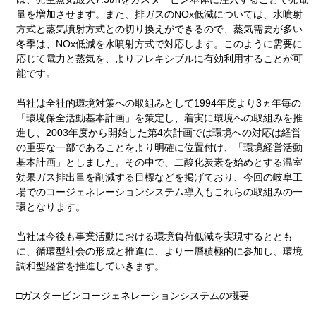
量を増加させます。また、排ガスのNOx低減については、水噴射
方式と蒸気噴射方式との切り換えができるので、蒸気需要が多い
冬季は、NOx低減を水噴射方式で対応します。このように需要に
応じて電力と蒸気を、よりフレキシブルに有効利用することが可
能です。
当社は全社的環境対策への取組みとして1994年度より3ヵ年毎の
「環境保全活動基本計画」を策定し、着実に環境への取組みを推
進し、2003年度から開始した第4次計画では環境への対応は経営
の重要な一部であることをより明確に位置付け、「環境経営活動
基本計画」としました。その中で、二酸化炭素を始めとする温室
効果ガス排出量を削減する目標などを掲げており、今回の岐阜工
場でのコージェネレーションシステム導入もこれらの取組みの一
環となります。
当社は今後も事業活動における環境負荷低減を実現するととも
に、循環型社会の形成と推進に、より一層積極的に参加し、環境
調和型経営を推進していきます。
□ガスタービンコージェネレーションシステムの概要