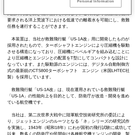
注したものです。本装置は、圧縮機から発生させた圧縮空気を主
Personal Information
翼と尾翼の上面に吹き出すことにより、低速時に発生する翼面空
気流の剥離を防ぎ機体揚力を高めます。これにより救難飛行艇に
要求される洋上荒波下における低速での離着水を可能にし、救難
任務を遂行することができます。
本装置は、当社が救難飛行艇「US-1A改」用に開発したものが
採用されたもので、ターボシャフトエンジンにより圧縮機を駆動
させる構造になっており、圧縮機にベベルギアを組み込むことに
より圧縮機とエンジンとの配置をT型にしてコンパクトな設計に
なっています。また駆動源のエンジンには、デジタル自動制御方
式の最新鋭のCTS800ターボシャフト エンジン（米国LHTEC社
製）を採用しています。
救難飛行艇「US-1A改」は、現在運用されている救難飛行艇
「US-1A」の性能向上を目的として、防衛庁が改造・開発を進め
ている航空機です。
当社は、第二次世界大戦中に陸軍航空技術研究所の委託によ
り、ジェットエンジンのルーツとなる「ネ」シリーズの研究試作
を実施し、1943年（昭和18年）にわが国初の飛行試験に成功して
以来、数多くの防衛庁や民間向け各種航空機エンジンの開発、製