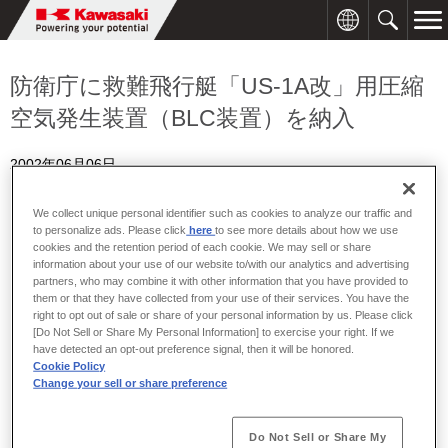
防衛庁に救難飛行艇「US-1A改」用圧縮
空気発生装置（BLC装置）を納入
2002年06月06日
We collect unique personal identifier such as cookies to analyze our traffic and
to personalize ads. Please click
here
to see more details about how we use
cookies and the retention period of each cookie. We may sell or share
information about your use of our website to/with our analytics and advertising
partners, who may combine it with other information that you have provided to
them or that they have collected from your use of their services. You have the
right to opt out of sale or share of your personal information by us. Please click
[Do Not Sell or Share My Personal Information] to exercise your right. If we
have detected an opt-out preference signal, then it will be honored.
川崎重工は、防衛庁に救難飛行艇「US-1A改」用圧縮空気発生
Cookie Policy
Change your sell or share preference
装置（BLC装置）を納入しました。
今回納入した圧縮空気発生装置は、2000年12月に防衛庁から受
Do Not Sell or Share My