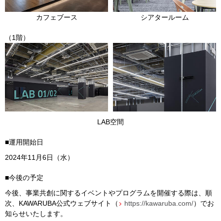
カフェブース
シアタールーム
（
1
階）
LAB空間
■運用開始日
2024
年
11
月
6
日（水）
■今後の予定
今後、事業共創に関するイベントやプログラムを開催する際は、順
次、
KAWARUBA
公式ウェブサイト（
https://kawaruba.com/
）でお
知らせいたします。