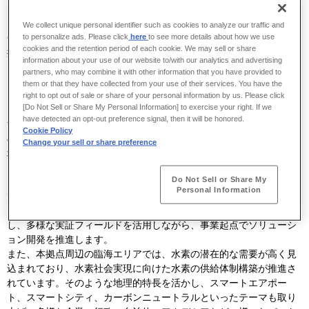
川崎重工は、
2024
年
11
月
6
日（水）、「
HANEDA INNOVATION
We collect unique personal identifier such as cookies to analyze our traffic and
to personalize ads. Please click
here
to see more details about how we use
CITY
」（東京大田区）内に、新たなソーシャルイノベーション共創
cookies and the retention period of each cookie. We may sell or share
拠点「
CO-CREATION
PARK
-
KAWARUBA
」（カワルバ）を開設し
information about your use of our website to/with our analytics and advertising
ました。
partners, who may combine it with other information that you have provided to
them or that they have collected from your use of their services. You have the
川崎重工グループは、
2030
年に目指す将来像としてグループビジョ
right to opt out of sale or share of your personal information by us. Please click
[Do Not Sell or Share My Personal Information] to exercise your right. If we
ン
2030
を掲げ、さまざまな社会課題の解決に向けて取り組んでいま
have detected an opt-out preference signal, then it will be honored.
す。その取組みの一環として、本拠点を意志ある多様な人々が組織
Cookie Policy
の垣根を超えて出会い、集うことで価値創造し、社会実装を目指す
Change your sell or share preference
場として提供します。
Do Not Sell or Share My
また本拠点では、チャレンジテーマとして『ロボットと生きる、喜
Personal Information
び豊かな未来をささえる社会の実現』や『水素・カーボンニュート
ラルソリューションでグリーン社会の新時代を切り拓く』を設定
し、多様な実証フィールドを活用しながら、事業起点でソリューシ
ョン開発を推進します。
また、本拠点周辺の臨海エリアでは、水素の潜在的な需要が高く見
込まれており、水素社会実現に向けた水素の供給体制構築が推進さ
れています。そのような地理的特長を活かし、スマートエアポー
ト、スマートシティ、カーボンニュートラルといったテーマも取り