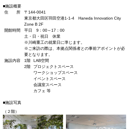
■施設概要
住 所
〒144-0041
東京都大田区羽田空港1-1-4 Haneda Innovation City
Zone B 2F
開館時間
平日 9：00～17：00
土・日・祝日 休業
※川崎重工の就業日に準じます。
※ご来訪の際は、本拠点関係者との事前アポイントが必
要となります。
施設内容
1階
LAB
空間
2階
プロジェクトスペース
ワークショップスペース
イベントスペース
会議室スペース
カフェ 等
■施設写真
（２階）