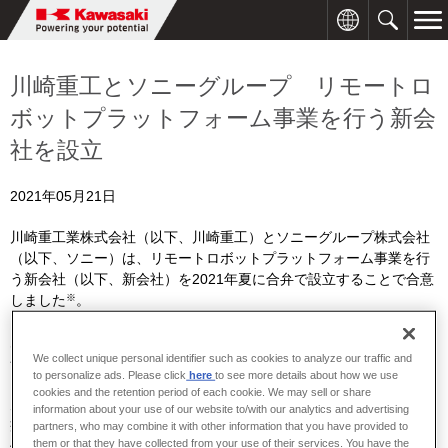
川崎重工とソニーグループ リモートロ
ボットプラットフォーム事業を行う新会
社を設立
2021年05月21日
川崎重工業株式会社（以下、川崎重工）とソニーグループ株式会社
（以下、ソニー）は、リモートロボットプラットフォーム事業を行
う新会社（以下、新会社）を
2021
年夏に合弁で設立することで合意
※
しました
。
川崎重工は、「グループビジョン
2030
」を制定し、今後注力する社
We collect unique personal identifier such as cookies to analyze our traffic and
会課題に対するフィールドの一つとして「安全安心リモート社会」
to personalize ads. Please click
here
to see more details about how we use
を掲げています。この中では、長年培ってきたロボティクスや陸海
cookies and the retention period of each cookie. We may sell or share
空のモビリティの技術を活用して、手術支援ロボットなどの「医
information about your use of our website to/with our analytics and advertising
療・ヘルスケア」、生命や財産を守る「災害対応」、そして遠隔操
partners, who may combine it with other information that you have provided to
them or that they have collected from your use of their services. You have the
作による「新しい働き方・くらし方」を提案し、誰もが安全に安心