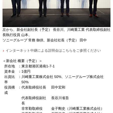
左から、新会社副社長（予定） 長谷川、川崎重工業 代表取締役副社
長執行役員 山本、
ソニーグループ 常務 御供、新会社社長（予定） 田中
インターネット中継による説明会はこちらをご参照ください
＜新会社 概要（予定）＞
所在地
：
東京都港区港南
1-7-1
資本金
：
1億円
出資比
：
川崎重工業株式会社
50%
、ソニーグループ株式会社
率
50%
役員構
：
代表取締役社長
田中宏和
成
代表取締役副社
長谷川省吾
長
非常勤取締役
金子剛史（川崎重工業株式会社）