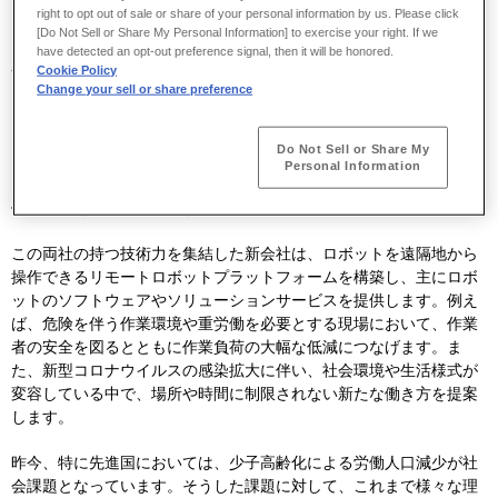
right to opt out of sale or share of your personal information by us. Please click
して働ける社会の実現を目指しています。
[Do Not Sell or Share My Personal Information] to exercise your right. If we
また、ソニーは、「クリエイティビティとテクノロジーの力で、世
have detected an opt-out preference signal, then it will be honored.
界を感動で満たす」というPurpose(存在意義
)
と「人に近づく」とい
Cookie Policy
Change your sell or share preference
う経営の方向性のもと、「人」を軸とした多様な事業を展開してい
ます。リアリティ（
Reality
）、リアルタイム（
Real time
）、リモー
ト（
Remote
）を追求する「
3R
テクノロジー」を推進し、得意とす
Do Not Sell or Share My
る画像処理やセンシング、通信技術などによって、人々にエンタテ
Personal Information
インメントの感動とそれを支える安心・安全を届けることで新たな
価値創出を目指しています。
この両社の持つ技術力を集結した新会社は、ロボットを遠隔地から
操作できるリモートロボットプラットフォームを構築し、主にロボ
ットのソフトウェアやソリューションサービスを提供します。例え
ば、危険を伴う作業環境や重労働を必要とする現場において、作業
者の安全を図るとともに作業負荷の大幅な低減につなげます。ま
た、新型コロナウイルスの感染拡大に伴い、社会環境や生活様式が
変容している中で、場所や時間に制限されない新たな働き方を提案
します。
昨今、特に先進国においては、少子高齢化による労働人口減少が社
会課題となっています。そうした課題に対して、これまで様々な理