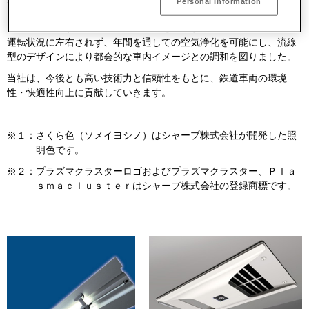
Personal Information
※2
同で開発したもので、通勤車両では初めてプラズマクラスター
を
内蔵しています。装置内部にファンを搭載することで、車内空調の
運転状況に左右されず、年間を通しての空気浄化を可能にし、流線
型のデザインにより都会的な車内イメージとの調和を図りました。
当社は、今後とも高い技術力と信頼性をもとに、鉄道車両の環境
性・快適性向上に貢献していきます。
※１：
さくら色（ソメイヨシノ）はシャープ株式会社が開発した照
明色です。
※２：
プラズマクラスターロゴおよびプラズマクラスター、Ｐｌａ
ｓｍａｃｌｕｓｔｅｒはシャープ株式会社の登録商標です。