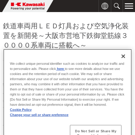
鉄道車両用ＬＥＤ灯具および空気浄化装
置を新開発～大阪市営地下鉄御堂筋線３
００００系車両に搭載へ～
2015年12月14日
We collect unique personal identifier such as cookies to analyze our traffic and
to personalize ads. Please click
here
to see more details about how we use
川崎重工は、鉄道車両用ＬＥＤ灯具および空気浄化装置を新開発
cookies and the retention period of each cookie. We may sell or share
し、このほど２０１６年秋から営業運転が開始される大阪市営地下
information about your use of our website to/with our analytics and advertising
鉄御堂筋線３００００系車両への搭載が決定しました。
partners, who may combine it with other information that you have provided to
them or that they have collected from your use of their services. You have the
今回開発したＬＥＤ灯具は、自社開発の鉄道車両用間接型ＬＥＤ灯
right to opt out of sale or share of your personal information by us. Please click
具に、シャープ株式会社が手掛けているＬＥＤ照明の技術を組み合
[Do Not Sell or Share My Personal Information] to exercise your right. If we
have detected an opt-out preference signal, then it will be honored.
わせたもので、省エネ性や快適性の高い車内環境を実現します。ま
Cookie Policy
※1
た、鉄道車両として初となる「さくら色（ソメイヨシノ）
」照明
Change your sell or share preference
を採用することにより、光によるストレス感が少なく、癒しや目に
やさしいなどの効果が見込まれます。
Do Not Sell or Share My
空気浄化装置は、株式会社デンソーならびにシャープ株式会社と共