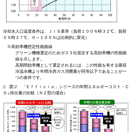
冷却水入口温度条件は、ＪＩＳ基準（負荷１００％時３２℃、負荷
０％時２７℃、０～１００％は比例的に変化）
※高効率機想定性能曲線
グリーン機種選定のためガス３社規定する高効率機の性能曲
線を示します。
高期間効率機として選定されるには、この性能を有する吸収
冷温水機より年間冷房ガス消費量が同等以下であることが一
つの条件です。
□ 図２ 「Ｅｆｆｉｃｉｏ」シリーズの年間エネルギーコスト・Ｃ
Ｏ
排出量の比較（ＮＺ型の場合）
２