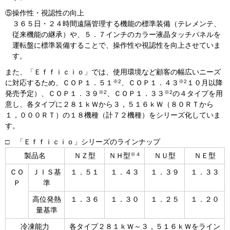
⑤
操作性・視認性の向上
３６５日・２４時間遠隔管理する機能の標準装備（テレメンテ、
従来機能の継承）や、５．７インチのカラー液晶タッチパネルを
運転盤に標準装備することで、操作性や視認性を向上させていま
す。
また、「Ｅｆｆｉｃｉｏ」では、使用環境など顧客の幅広いニーズ
※2
※2
に対応するため、ＣＯＰ１．５１
、ＣＯＰ１．４３
１０月以降
※2
※2
発売予定）、ＣＯＰ１．３９
、ＣＯＰ１．３３
の４タイプを用
意し、各タイプに２８１ｋＷから３，５１６ｋＷ（８０ＲＴから
１，０００ＲＴ）の１８機種（計７２機種）をシリーズ化していま
す。
□ 「Ｅｆｆｉｃｉｏ」シリーズのラインナップ
※４
製品名
ＮＺ型
ＮＨ型
ＮＵ型
ＮＥ型
ＣＯ
ＪＩＳ基
１．５１
１．４３
１．３９
１．３３
Ｐ
準
高位発熱
１．３６
１．３０
１．２５
１．２０
量基準
冷凍能力
各タイプ２８１ｋＷ～３，５１６ｋＷをライン