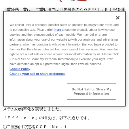
※1
※2
川重冷熱工業は、二重効用では世界最高のＣＯＰ
１．５１
を達
成したナチュラルチラー（吸収冷温水機）「Ｅｆｆｉｃｉｏ（エフ
ィシオ）」を４月１日より新発売します。
We collect unique personal identifier such as cookies to analyze our traffic and
to personalize ads. Please click
here
to see more details about how we use
ナチュラルチラーは、ガスや油を燃料とし、水を冷媒とするクリー
cookies and the retention period of each cookie. We may sell or share
ンな冷暖房用機器で、１９６８年に当社が世界に先駆けて商品化し
information about your use of our website to/with our analytics and advertising
たものです。以来、当社はナチュラルチラーのリーディングカンパ
partners, who may combine it with other information that you have provided to
ニーとして各種の技術開発を進め、今日ではホテルや事務所、商業
them or that they have collected from your use of their services. You have the
right to opt out of sale or share of your personal information by us. Please click
ビル、学校、病院、地域冷暖房、工場など国内外で幅広く使用され
[Do Not Sell or Share My Personal Information] to exercise your right. If we
ています。
have detected an opt-out preference signal, then it will be honored.
Cookie Policy
また、東日本大震災以降、電力需給の逼迫に伴い、電気式に比べ大
Change your sell or share preference
幅に省電力が図れるナチュラルチラーがあらためて見直されていま
す。
Do Not Sell or Share My
今回発売する「Ｅｆｆｉｃｉｏ」は、前身となる「Ｓｉｇｍａ
Personal Information
Ace（シグマエース）」の優れた性能をさらに進化させ、二重効用
※3
で世界最高の定格ＣＯＰや高い期間効率
を達成するとともに、シ
ステムの効率化を実現しました。
「Ｅｆｆｉｃｉｏ」の特長は、以下の通りです。
①
二重効用で定格ＣＯＰ Ｎｏ．１