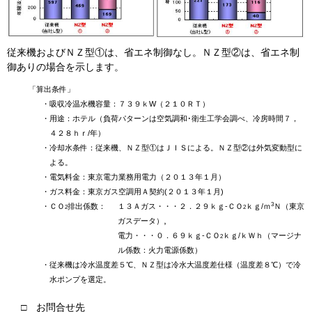
従来機およびＮＺ型①は、省エネ制御なし。ＮＺ型②は、省エネ制
御ありの場合を示します。
「算出条件」
・
吸収冷温水機容量：７３９ｋW（２１０ＲＴ）
・
用途：ホテル（負荷パターンは空気調和･衛生工学会調べ、冷房時間７，
４２８ｈｒ/年）
・
冷却水条件：従来機、ＮＺ型①はＪＩＳによる。ＮＺ型②は外気変動型に
よる。
・
電気料金：東京電力業務用電力（２０１３年１月）
・
ガス料金：東京ガス空調用Ａ契約(２０１３年１月)
3
・
ＣＯ
排出係数：
１３Ａガス・・・２．２９ｋｇ-ＣＯ
ｋｇ/ｍ
Ｎ（東京
2
2
,
ガスデータ）
電力・・・０．６９ｋｇ-ＣＯ
ｋｇ/ｋＷｈ（マージナ
2
ル係数：火力電源係数）
・
従来機は冷水温度差５℃、ＮＺ型は冷水大温度差仕様（温度差８℃）で冷
水ポンプを選定。
□ お問合せ先