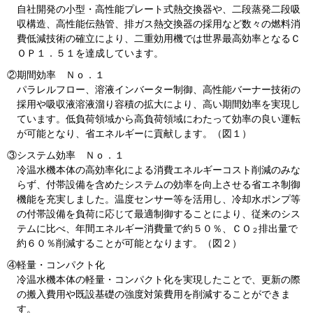
自社開発の小型・高性能プレート式熱交換器や、二段蒸発二段吸
収構造、高性能伝熱管、排ガス熱交換器の採用など数々の燃料消
費低減技術の確立により、二重効用機では世界最高効率となるＣ
ＯＰ１．５１を達成しています。
②
期間効率 Ｎｏ．１
パラレルフロー、溶液インバーター制御、高性能バーナー技術の
採用や吸収液溶液溜り容積の拡大により、高い期間効率を実現し
ています。低負荷領域から高負荷領域にわたって効率の良い運転
が可能となり、省エネルギーに貢献します。（図１）
③
システム効率 Ｎｏ．１
冷温水機本体の高効率化による消費エネルギーコスト削減のみな
らず、付帯設備を含めたシステムの効率を向上させる省エネ制御
機能を充実しました。温度センサー等を活用し、冷却水ポンプ等
の付帯設備を負荷に応じて最適制御することにより、従来のシス
テムに比べ、年間エネルギー消費量で約５０％、ＣＯ
排出量で
２
約６０％削減することが可能となります。（図２）
④
軽量・コンパクト化
冷温水機本体の軽量・コンパクト化を実現したことで、更新の際
の搬入費用や既設基礎の強度対策費用を削減することができま
す。