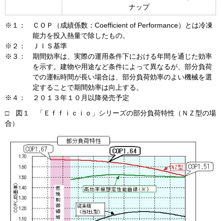
ナップ
※１：
ＣＯＰ（成績係数：Coefficient of Performance）とは冷凍
能力を投入熱量で除したもの。
※２：
ＪＩＳ基準
※３：
期間効率は、実際の運用条件下における年間を通じた効率
を示す。建物や用途など条件によって異なるが、部分負荷
での運転時間が長い場合は、部分負荷効率のよい機械を選
定することで期間効率は向上する。
※４：
２０１３年１０月以降発売予定
□ 図１ 「Ｅｆｆｉｃｉｏ」シリーズの部分負荷特性（ＮＺ型の場
合）