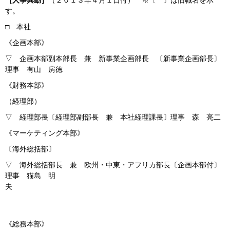
［人事異動］
（２０１３年４月１日付） ※〔 〕は旧職名を示
す。
□ 本社
《企画本部》
▽ 企画本部副本部長 兼 新事業企画部長 〔新事業企画部長〕
理事 有山 房徳
《財務本部》
（経理部）
▽ 経理部長〔経理部副部長 兼 本社経理課長〕理事 森 亮二
《マーケティング本部》
〔海外総括部〕
▽ 海外総括部長 兼 欧州・中東・アフリカ部長〔企画本部付〕
理事 猫島 明
夫
《総務本部》