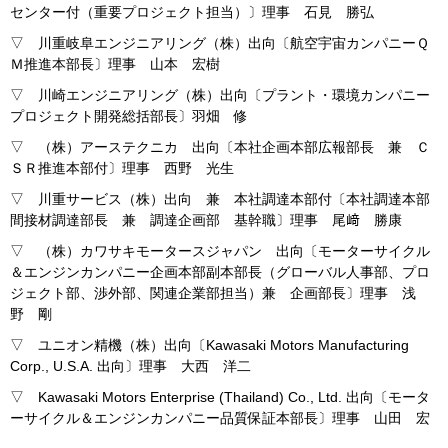
センター付（重要プロジェクト担当）〕理事 石見 勝弘
▽ 川重岐阜エンジニアリング（株）出向〔航空宇宙カンパニーＱ
Ｍ推進本部長〕理事 山本 宏樹
▽ 川崎エンジニアリング（株）出向〔プラント・環境カンパニー
プロジェクト開発総括部長〕羽畑 修
▽ （株）アーステクニカ 出向〔本社企画本部広報部長 兼 Ｃ
ＳＲ推進本部付〕理事 西野 光生
▽ 川重サービス（株）出向 兼 本社調達本部付〔本社調達本部
間接材調達部長 兼 調達企画部 基幹職〕理事 尾﨑 勝康
▽ （株）カワサキモータースジャパン 出向〔モーターサイクル
＆エンジンカンパニー企画本部副本部長（グローバル人事部、プロ
ジェクト部、渉外部、関連企業部担当）兼 企画部長〕理事 浅
野 剛
▽ ユニオン精機（株）出向〔Kawasaki Motors Manufacturing
Corp., U.S.A. 出向〕理事 大西 洋二
▽ Kawasaki Motors Enterprise (Thailand) Co., Ltd. 出向〔モータ
ーサイクル＆エンジンカンパニー品質保証本部長〕理事 山田 宏