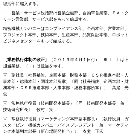
総括部に編入する。
・ 営業・サービス総括部は営業企画部、自動車営業部、ＦＡ・ク
リーン営業部、サービス部をもって編成する。
精密機械カンパニーはコンプライアンス部、企画本部、営業本部、
プロジェクト本部、技術本部、生産本部、品質保証本部、ロボット
ビジネスセンターをもって編成する。
［業務執行体制の改正］
（２０１３年４月１日付） ※〔 〕は旧
担当業務、（ ）は担当を示す。
▽ 副社長（社長補佐、企画本部・財務本部・ＣＳＲ推進本部・人
事本部・総務本部・調達本部所掌）〔同（社長補佐、企画本部・財
務本部・ＣＳＲ推進本部・人事本部・総務本部所掌）〕 髙尾 光
俊
▽ 常務執行役員（技術開発本部長）〔同 技術開発本部長 兼
技術研究所長〕 牧村 実
▽ 常務執行役員（マーケティング本部副本部長）〔執行役員 ガ
スタービン・機械カンパニーバイスプレジデント 兼 マーケティ
ング本部副本部長（新市場開発担当）〕 衣斐 正宏