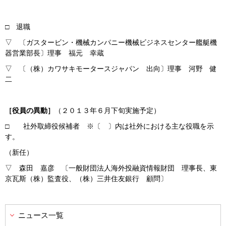
□ 退職
▽ 〔ガスタービン・機械カンパニー機械ビジネスセンター艦艇機
器営業部長〕理事 福元 幸蔵
▽ 〔（株）カワサキモータースジャパン 出向〕理事 河野 健
二
［役員の異動］
（２０１３年６月下旬実施予定）
□ 社外取締役候補者 ※〔 〕内は社外における主な役職を示
す。
（新任）
▽ 森田 嘉彦 〔一般財団法人海外投融資情報財団 理事長、東
京瓦斯（株）監査役、（株）三井住友銀行 顧問〕
ニュース一覧