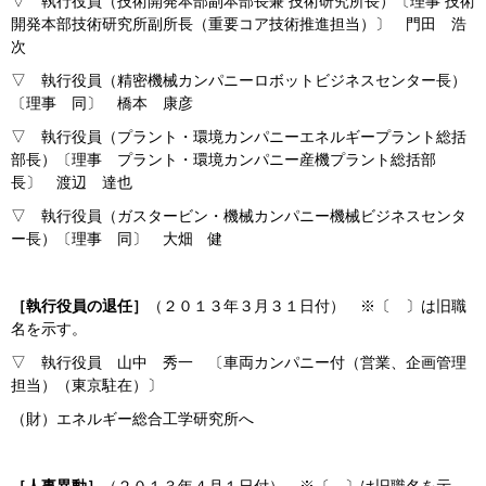
▽ 執行役員（技術開発本部副本部長兼 技術研究所長）〔理事 技術
開発本部技術研究所副所長（重要コア技術推進担当）〕 門田 浩
次
▽ 執行役員（精密機械カンパニーロボットビジネスセンター長）
〔理事 同〕 橋本 康彦
▽ 執行役員（プラント・環境カンパニーエネルギープラント総括
部長）〔理事 プラント・環境カンパニー産機プラント総括部
長〕 渡辺 達也
▽ 執行役員（ガスタービン・機械カンパニー機械ビジネスセンタ
ー長）〔理事 同〕 大畑 健
［執行役員の退任］
（２０１３年３月３１日付） ※〔 〕は旧職
名を示す。
▽ 執行役員 山中 秀一 〔車両カンパニー付（営業、企画管理
担当）（東京駐在）〕
（財）エネルギー総合工学研究所へ