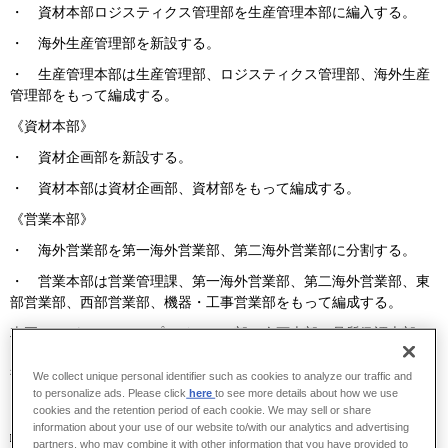
・ 資材本部ロジスティクス管理部を生産管理本部に編入する。
・ 海外生産管理部を新設する。
・ 生産管理本部は生産管理部、ロジスティクス管理部、海外生産
管理部をもって編成する。
《資材本部》
・ 資材企画部を新設する。
・ 資材本部は資材企画部、資材部をもって編成する。
《営業本部》
・ 海外営業部を第一海外営業部、第二海外営業部に分割する。
・ 営業本部は営業管理課、第一海外営業部、第二海外営業部、東
部営業部、西部営業部、機器・工事営業部をもって編成する。
車両カンパニーはコンプライアンス部、企画本部、品質保証本部、
ギガセル電池センター、生産管理本部、資材本部、プロジェクト本
部、営業本部、技術本部、生産本部をもって編成する。
We collect unique personal identifier such as cookies to analyze our traffic and
to personalize ads. Please click
here
to see more details about how we use
cookies and the retention period of each cookie. We may sell or share
information about your use of our website to/with our analytics and advertising
□航空宇宙カンパニー
partners, who may combine it with other information that you have provided to