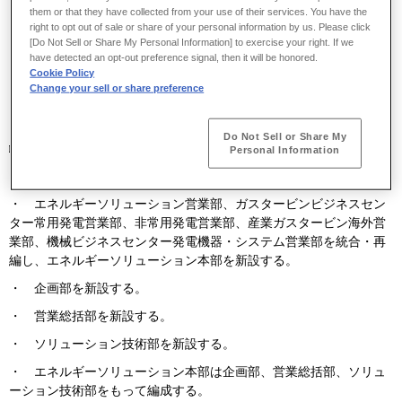
them or that they have collected from your use of their services. You have the
《企画本部》
right to opt out of sale or share of your personal information by us. Please click
[Do Not Sell or Share My Personal Information] to exercise your right. If we
・ 企画部を廃止し、その機能を新設する経営企画部に移管する。
have detected an opt-out preference signal, then it will be honored.
・ 企画本部は経営企画部、管理部、人事総務部、情報システム部
Cookie Policy
Change your sell or share preference
をもって編成する。
Do Not Sell or Share My
□ ガスタービン・機械カンパニー
Personal Information
《エネルギーソリューション本部》
・ エネルギーソリューション営業部、ガスタービンビジネスセン
ター常用発電営業部、非常用発電営業部、産業ガスタービン海外営
業部、機械ビジネスセンター発電機器・システム営業部を統合・再
編し、エネルギーソリューション本部を新設する。
・ 企画部を新設する。
・ 営業総括部を新設する。
・ ソリューション技術部を新設する。
・ エネルギーソリューション本部は企画部、営業総括部、ソリュ
ーション技術部をもって編成する。