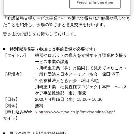
Personal Information
える人材・資金不足という課題に対して、介護人材が働きやすい有
効的な環境作りをテーマに、当社が2024年度から取り組んでいる
※１
「介護業務支援サービス事業
」を通じて得られた結果や見えてき
たことを紹介し、会場の皆さまと意見交換を行います。
皆さまのお越しをお待ちしております。
■ 特別講演概要（参加には事前登録が必要です）
【タイトル】
機器やロボットの導入を支援する介護業務支援サ
ービス事業の課題
～川崎重工業（株）と協同して見えてきたこと～
【登壇者】
一般社団法人日本ノーリフト協会 保田 淳子
社会福祉法人ときわ会 坂口 和也
川崎重工業 社長直轄プロジェクト本部 ヘルス
ケア事業推進部 市川 和宏
【日時】
2025年4月16日（水）15:00～16:30
【料金】
無料
【申し込みWeb
https://www.tvoe.co.jp/bmk/seminar/app/
サイト】
■ 展示会概要（入場事前登録制）