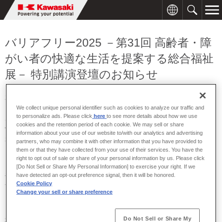
バリアフリー2025 －第31回 高齢者・障
がい者の快適な生活を提案する総合福祉
展－ 特別講演登壇のお知らせ
2025年04月04日
We collect unique personal identifier such as cookies to analyze our traffic and
to personalize ads. Please click
here
to see more details about how we use
川崎重工は、2025年4月16日（水）からインテックス大阪（大阪市
cookies and the retention period of each cookie. We may sell or share
住之江区）で開催される「バリアフリー2025 －第31回 高齢者・障
information about your use of our website to/with our analytics and advertising
がい者の快適な生活を提案する総合福祉展－」の特別講演に登壇し
partners, who may combine it with other information that you have provided to
ます。
them or that they have collected from your use of their services. You have the
right to opt out of sale or share of your personal information by us. Please click
同展示会は、誰もが安心して暮らせる豊かな社会の実現、また介助
[Do Not Sell or Share My Personal Information] to exercise your right. If we
者の負担軽減と介護人材の確保を目指し、最新の製品・サービスが
have detected an opt-out preference signal, then it will be honored.
Cookie Policy
一堂に集う西日本最大級の介護・福祉の総合展示会です。
Change your sell or share preference
当社は、一般社団法人日本ノーリフト協会、社会福祉法人ときわ会
と共に、「機器やロボットの導入を支援する介護業務支援サービス
Do Not Sell or Share My
事業の課題」と題する特別講演に登壇します。 昨今の介護施設が抱