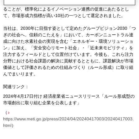
り、日本優位の水素サプライチェーン関連機器市場を創出」してい
ることが、標準化によるイノベーション連携の促進にあたるとし
て、市場形成力指標が高い
10
社の一つとして選定されました。
当社は、
2030
年に目指す姿として定めたグループビジョン
2030
「つ
ぎの社会へ、信頼のこたえを」において、カーボンニュートラル達
成に向けた水素社会の実現を含む「エネルギー・環境ソリューショ
ン」に加え、「安全安心リモート社会」・「近未来モビリティ」を
注力するフィールドとして位置付けています。今後も、これら注力
分野における社会課題の解決に貢献するとともに、課題解決が市場
価値として評価されるための仕組みづくり（ルール形成）に取り組
んでまいります。
関連リンク：
2024年4月17日付け 経済産業省ニュースリリース「ルール形成型の
市場創出に取り組む企業を公表します」
（
https://www.meti.go.jp/press/2024/04/20240417003/20240417003.
html
）