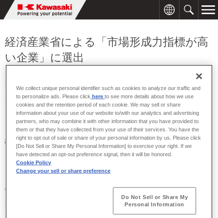
経済産業省による「市場形成力指標が高
い企業」に選出
2024年05月16日
We collect unique personal identifier such as cookies to analyze our traffic and
to personalize ads. Please click
here
to see more details about how we use
川崎重工は、経済産業省による「社会課題解決型の企業活動に関す
cookies and the retention period of each cookie. We may sell or share
る意識調査」において、「市場形成力指標が高い企業」として選出
information about your use of our website to/with our analytics and advertising
されました。
partners, who may combine it with other information that you have provided to
them or that they have collected from your use of their services. You have the
right to opt out of sale or share of your personal information by us. Please click
経済産業省は、カーボンニュートラルなどの社会課題解決を新しい
[Do Not Sell or Share My Personal Information] to exercise your right. If we
ビジネス創出の機会と捉え、規制、標準、業界基準等のルールを自
have detected an opt-out preference signal, then it will be honored.
らリード・形成し、市場を創出する力を「市場形成力」と定義して
Cookie Policy
います。また、これを可視化する「市場形成力指標」を開発し、ル
Change your sell or share preference
ール形成に取り組む企業の現状把握を目的に、市場形成力指標
Ver2.0(
企業版
)
に基づく調査を実施しました。
Do Not Sell or Share My
2021年度から
2023
年度にかけて行われた同調査において、当社は
Personal Information
「技術開発段階からの国際標準化によって他国製品と差別化を図