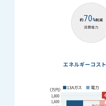
70
約
%
削減
消費電力
エネルギーコス