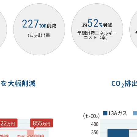
52
227
約
%
削減
ton
削減
年間消費エネルギー
CO
排出量
2
コスト（率）
トを大幅削減
CO
排
2