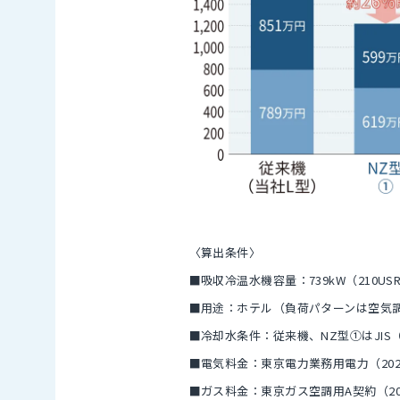
〈算出条件〉
■吸収冷温水機容量：739kW（210US
■用途：ホテル（負荷パターンは空気調和
■冷却水条件：従来機、NZ型①はJIS
■電気料金：東京電力業務用電力（202
■ガス料金：東京ガス空調用A契約（20