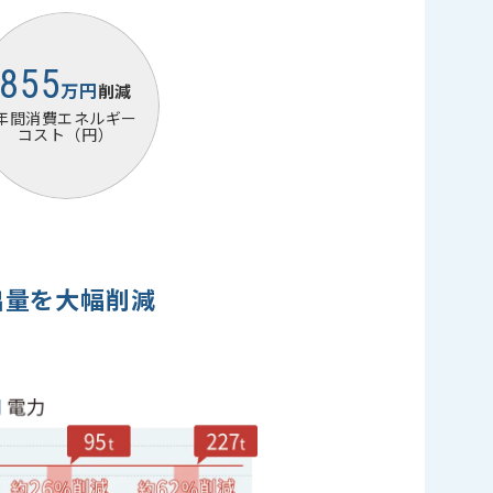
855
万円
削減
年間消費エネルギー
コスト（円）
出量を大幅削減