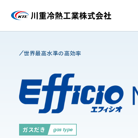
世界最高水準の高効率
ガスだき
gas type