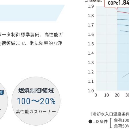
率
バータ制御標準装備、高性能ガ
負荷領域まで、常に効率的な運
燃焼制御領域
御
100〜20%
化
高性能ガスバーナー