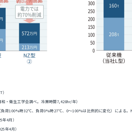
RT）
・衛生工学会調べ。冷房時間7,428hr/年）
（負荷100%時32℃、負荷0%時27℃、0～100%は比例的に変化）による
5年4月）
25年4月）