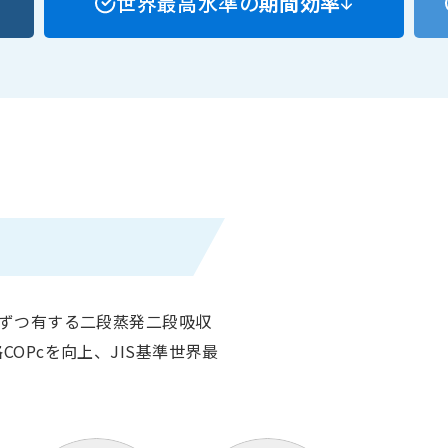
世界最高水準の
期間効率
率
個ずつ有する二段蒸発二段吸収
OPcを向上、JIS基準世界最