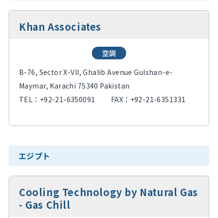
Khan Associates
空調
B-76, Sector X-VII, Ghalib Avenue Gulshan-e-
Maymar, Karachi 75340 Pakistan
TEL：
+92-21-6350091
FAX：+92-21-6351331
エジプト
Cooling Technology by Natural Gas
- Gas Chill