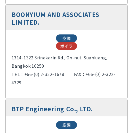
BOONYIUM AND ASSOCIATES
LIMITED.
空調
ボイラ
1314-1322 Srinakarin Rd., On-nut, Suanluang,
Bangkok 10250
TEL：
+66-(0) 2-322-1678
FAX：+66-(0) 2-322-
4329
BTP Engineering Co., LTD.
空調