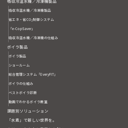
吸収冷温水機／冷凍機製品
吸収冷温水機／冷凍機製品
省エネ・省CO
制御システム
2
「e-CopSaver」
吸収冷温水機／冷凍機の仕組み
ボイラ製品
ボイラ製品
ショールーム
総合管理システム「EveryFIT」
ボイラの仕組み
ベストボイラ診断
動画でわかるボイラ教室
課題別ソリューション
「水素」で新しい世界を。