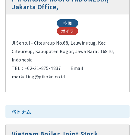
Jakarta Office,
空調
ボイラ
Jl.Sentul - Citeureup No.68, Leuwinutug, Kec.
Citeureup, Kabupaten Bogor, Jawa Barat 16810,
Indonesia
TEL：
+62-21-875-4837
Email：
marketing@gikoko.co.id
ベトナム
Vietnam Boiler Joint Stock