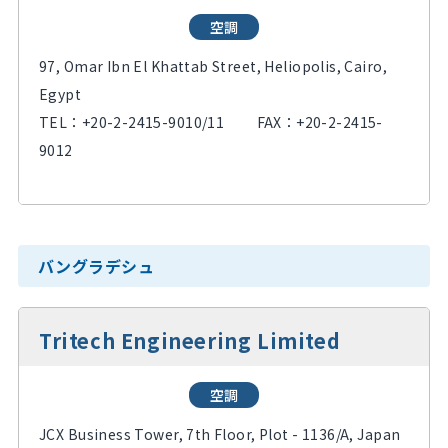
空調
97, Omar Ibn El Khattab Street, Heliopolis, Cairo,
Egypt
TEL：
+20-2-2415-9010/11
FAX：+20-2-2415-
9012
バングラデシュ
Tritech Engineering Limited
空調
JCX Business Tower, 7th Floor, Plot - 1136/A, Japan