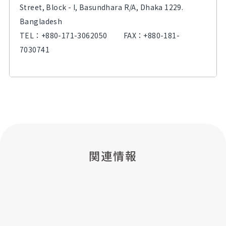
Street, Block - I, Basundhara R/A, Dhaka 1229.
Bangladesh
TEL：
+880-171-3062050
FAX：+880-181-
7030741
関連情報
経営者メッセージ
ミッションステートメント
Message
ビジョン・スローガン
Mission statement
会社概要
Vision / Slogan
役員・理事
Outline
電子公告
Board Member
国内ネットワーク
Electronic Public Notice
海外ネットワーク