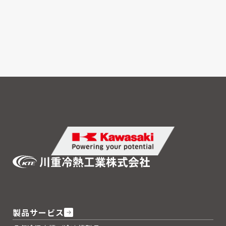
Domestic networks
沿革・歴史
Global network
History
製品サービス