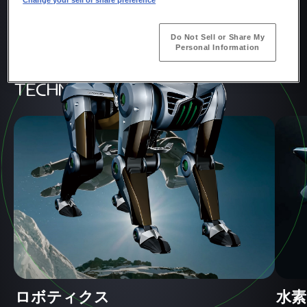
Do Not Sell or Share My
Personal Information
Technology
ロボティクス
水