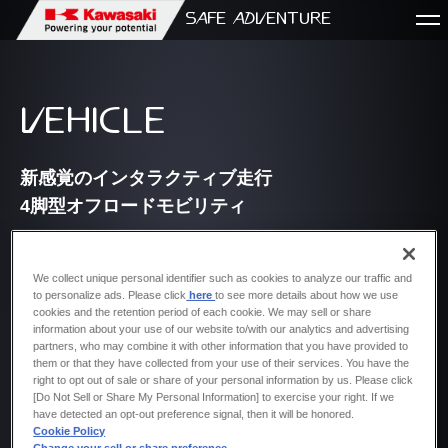
SAFE
SAFE ADVENTURE
ADVENTURE
VEHICLE
TOP
ABOUT
新感覚のインタラクティブ走行
© Kawasaki Heavy Industries, Ltd.
All rights reserved.
4脚型オフロードモビリティ
DEVELOPMENT STORY
４脚型オフロードモビリティCORLEOは、ライダーの重心移動
から操作意図を検知し、安全にもスリリングにも走行可能。岩場
We collect unique personal identifier such as cookies to analyze our traffic and
to personalize ads. Please click
here
to see more details about how we use
や森林なども障害物をまたぐように走り、道なき道の先に広がる
cookies and the retention period of each cookie. We may sell or share
新たな景色を楽しめる。川崎重工グループのモーターサイクル開
information about your use of our website to/with our analytics and advertising
partners, who may combine it with other information that you have provided to
発、ロボット開発で培った技術を結集させた、かつてない新感覚
them or that they have collected from your use of their services. You have the
モビリティ。
right to opt out of sale or share of your personal information by us. Please click
[Do Not Sell or Share My Personal Information] to exercise your right. If we
have detected an opt-out preference signal, then it will be honored.
Cookie Policy
Change your sell or share preference