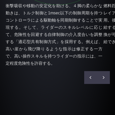
衝撃吸収や移動の安定化を助ける、４脚の柔らかな
燃料
動きは、トルク制御と1msec以下の制御周期を持つ
レイ
コントローラによる駆動軸を同期制御することで実
用。
現する。そして、ライダーのスキルレベルに応じ
給す
て、危険性を回避する自律制御の介入度合いを調整
換が
する「適応型共有制御方式」を採用する。例えば、
給で
高い崖から飛び降りるような指示は修正する一方
で、高い操作スキルを持つライダーの指示には、一
定程度危険性を許容する。