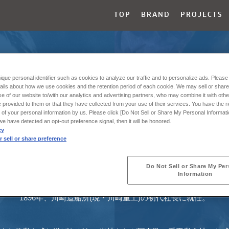
TOP
BRAND
PROJECTS
ique personal identifier such as cookies to analyze our traffic and to personalize ads. Please 
ails about how we use cookies and the retention period of each cookie. We may sell or share
e of our website to/with our analytics and advertising partners, who may combine it with othe
 provided to them or that they have collected from your use of their services. You have the rig
 of your personal information by us. Please click [Do Not Sell or Share My Personal Informati
f we have detected an opt-out preference signal, then it will be honored.
cy
 sell or share preference
1866年1月17日、松方正義の三男として薩摩の地にて生を受ける。
備門(現・東京大学)から、アメリカにあるラトガーズ大学、エール
Do Not Sell or Share My Per
Information
法学部にて博士号を取得し卒業。
1896年、川崎造船所(現・川崎重工)の初代社長に就任。