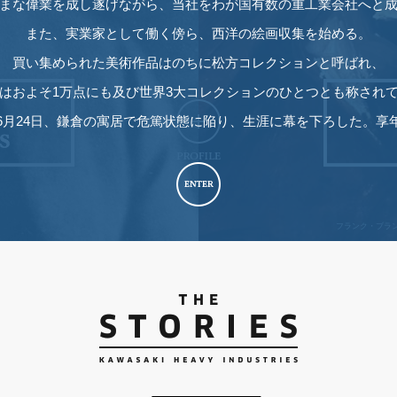
まな偉業を成し遂げながら、当社をわが国有数の重工業会社へと
また、実業家として働く傍ら、西洋の絵画収集を始める。
買い集められた美術作品はのちに松方コレクションと呼ばれ、
はおよそ1万点にも及び世界3大コレクションのひとつとも称され
0年6月24日、鎌倉の寓居で危篤状態に陥り、生涯に幕を下ろした。享年
フランク・ブラン