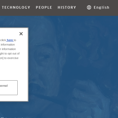
TECHNOLOGY
PEOPLE
HISTORY
English
click
here
to
 information
r information
ht to opt out of
on] to exercise
大学へ留学。
sonal