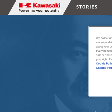
ペ
STORIES
ー
ジ
の
終
わ
We collect un
り
see more det
で
about your us
す。
that you have
sale or share
ペ
your right. I
ー
Cookie Poli
Change your
ジ
の
東京大学予
先
頭
へ
戻
る