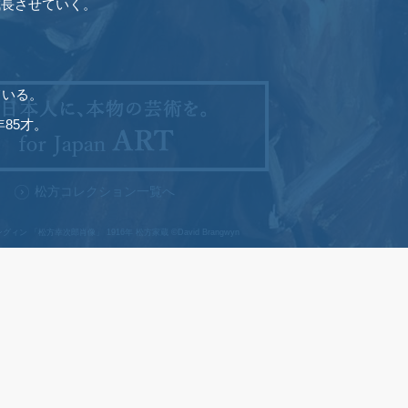
成長させていく。
ている。
85才。
松方コレクション一覧へ
グィン 「松方幸次郎肖像」 1916年 松方家蔵
©David Brangwyn