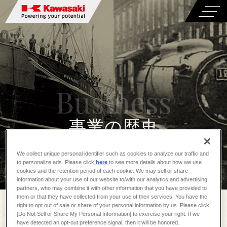
事業の歴史
We collect unique personal identifier such as cookies to analyze our traffic and
to personalize ads. Please click
here
to see more details about how we use
cookies and the retention period of each cookie. We may sell or share
information about your use of our website to/with our analytics and advertising
partners, who may combine it with other information that you have provided to
them or that they have collected from your use of their services. You have the
ここでは各事業のはじまりから現在にいたるまでを「事業
right to opt out of sale or share of your personal information by us. Please click
の歴史」としてご紹介します。
[Do Not Sell or Share My Personal Information] to exercise your right. If we
have detected an opt-out preference signal, then it will be honored.