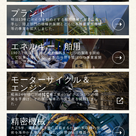
プラント
明治13年にボイラを始めとする舶用機械の製造に着
手し、陸上部門の積極的展開とともに各種産業用機械
等の事業を拡大しました。
エネルギー・舶用
1907（明治40）年に舶用蒸気タービンの製造を開始
して以来、海から陸へと製品分野を拡げつつ事業展開
を図ってきました。
モーターサイクル＆
エンジン
昭和24年頃に川崎航空機工業がバイクエンジンの開
発を手掛け、その後二輪車の一貫生産を開始しまし
た。
精密機械
大正5年、商船や巡洋艦に搭載するための舵取機の技
術を海外から導入し、幅広い分野の油圧機器やシステ