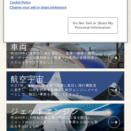
Cookie Policy
Change your sell or share preference
船舶海洋
「造船業こそ国運を背負う事業」と考え明治11年に
Do Not Sell or Share My
川崎築地造船所を創業し、造船業を起点として社業を
Personal Information
拡大していきました。
車両
明治39年に運河分工場を開設し、電車・貨車・機関
車・ディーゼル機関車など数多くの車両や各種鉄道シ
ステムを手がけてきました。
航空宇宙
大正7年、海外での航空機の活躍に着目し飛行機製造
に着手し、日本を代表する機体・航空エンジンメーカ
ーとして、幅広い事業を展開してきました。
ジェットエンジン
明治40年に川崎航空機工業が明石に工場を開設し、
ジェットエンジン・オーバーホール事業から様々な製
品を手がけました。