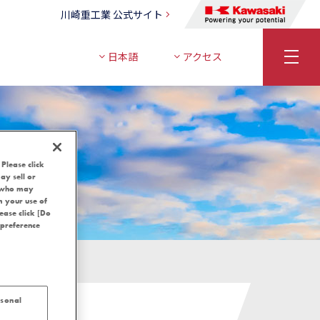
川崎重工業 公式サイト
日本語
アクセス
 Please click
ay sell or
, who may
m your use of
lease click [Do
 preference
らせ
rsonal