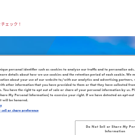
をチェック！
nique personal identifier such as cookies to analyze our traffic and to personalize ads.
more details about how we use cookies and the retention period of each cookie. We m
mation about your use of our website to/with our analytics and advertising partners
ith other information that you have provided to them or that they have collected fro
es. You have the right to opt out of sale or share of your personal information by us. P
Share My Personal Information] to exercise your right. If we have detected an opt-out
it will be honored.
cy
撤去のお知らせ
sell or share preference
世界遺産の旅」撤去のお知
Do Not Sell or Share My Pe
Information