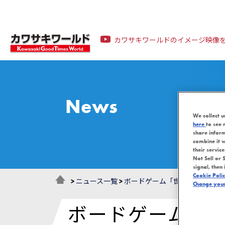
カワサキワールドのイメージ映像
News
We collect u
here
to see 
share infor
combine it w
their servic
Not Sell or 
signal, then 
Cookie Poli
>
ニュース一覧
>
ボードゲーム「世界遺産の旅」
Change your 
ボードゲーム「