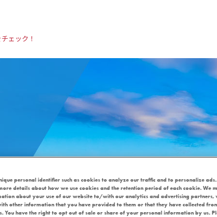
をチェック！
リケンパーク2023（10月28日、29日）」開催のお知らせ
nique personal identifier such as cookies to analyze our traffic and to personalize ads.
more details about how we use cookies and the retention period of each cookie. We m
mation about your use of our website to/with our analytics and advertising partners
 in 神戸メリケンパーク2
ith other information that you have provided to them or that they have collected fro
es. You have the right to opt out of sale or share of your personal information by us. P