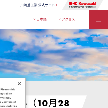
川崎重工業 公式サイト
日本語
アクセス
 Please click
ay sell or
, who may
023（10月28
m your use of
lease click [Do