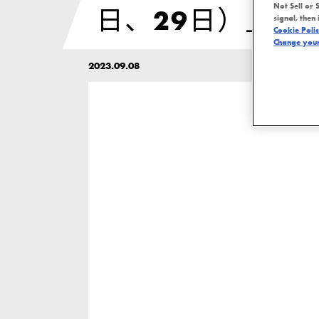
Not Sell or 
日、29日）」開
signal, then 
Cookie Poli
Change your 
2023.09.08