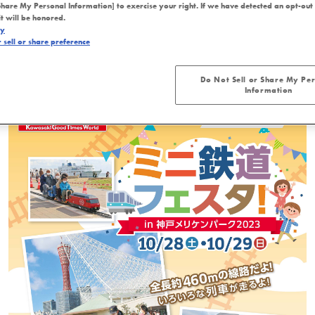
Share My Personal Information] to exercise your right. If we have detected an opt-out
催のお知らせ
it will be honored.
cy
sell or share preference
Do Not Sell or Share My Pe
Information