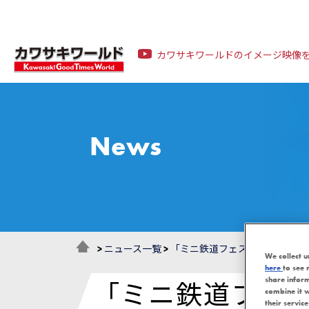
カワサキワールドのイメージ映像
News
>
ニュース一覧
>
「ミニ鉄道フェスタ in 神戸メ
We collect u
here
to see 
share infor
「ミニ鉄道フェスタ
combine it w
their servic