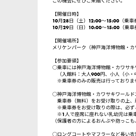
この機会にぜひご来館ください。
【開催日時】
10月28日（土）12:00～15:00（乗
10月29日（日）10:00～15:00（乗
【開催場所】
メリケンパーク（神戸海洋博物館・カ
【参加要領】
○乗車には神戸海洋博物館・カワサキ
（入館料：大人900円、小人（小・中
※乗車券のみの販売は行っておりま
○神戸海洋博物館・カワサキワールド
乗車券（無料）をお受け取りの上、
※乗車券をお受け取りの際は、必ず
※1人で座席に座れない乳幼児は乗
（保護者の方によるおんぶや抱っこも
○ロングコートやマフラーなど長い衣