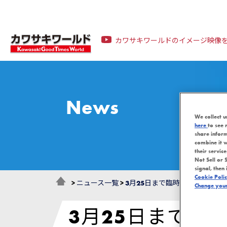
カワサキワールドのイメージ映像
News
We collect u
here
to see 
share infor
combine it w
their servic
Not Sell or 
signal, then 
Cookie Poli
>
ニュース一覧
>
3月25日まで臨時休館延長
Change your 
3月25日まで臨