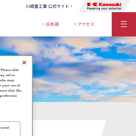
川崎重工業 公式サイト
日本語
アクセス
 Please click
ay sell or
, who may
m your use of
lease click [Do
 preference
rsonal