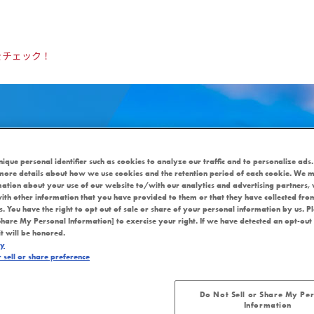
をチェック！
nique personal identifier such as cookies to analyze our traffic and to personalize ads.
more details about how we use cookies and the retention period of each cookie. We m
mation about your use of our website to/with our analytics and advertising partners
ith other information that you have provided to them or that they have collected fro
es. You have the right to opt out of sale or share of your personal information by us. P
Share My Personal Information] to exercise your right. If we have detected an opt-out
it will be honored.
cy
sell or share preference
時休館延長
Do Not Sell or Share My Pe
Information