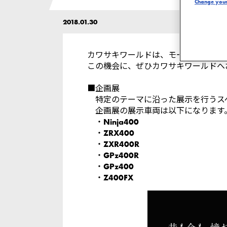
Change your 
2018.01.30
カワサキワールドは、モーターサイク
この機会に、ぜひカワサキワールドへ
■企画展
特定のテーマに沿った展示を行うスペー
企画展の展示車両は以下になります
・Ninja400
・ZRX400
・ZXR400R
・GPz400R
・GPz400
・Z400FX