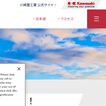
川崎重工業 公式サイト
日本語
アクセス
 Please click
ay sell or
, who may
m your use of
lease click [Do
 preference
ーアル！