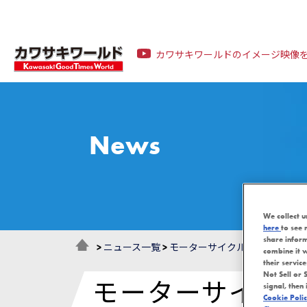
カワサキワールドのイメージ映像
News
We collect u
here
to see 
share infor
>
ニュース一覧
>
モーターサイクルギャラリー 
combine it w
their servic
Not Sell or 
モーターサイク
signal, then 
Cookie Poli