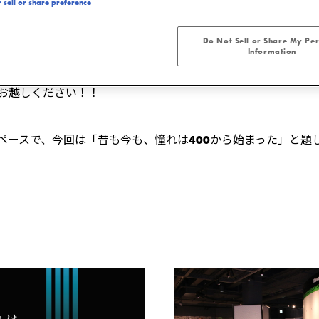
sell or share preference
Do Not Sell or Share My Pe
Information
ルギャラリーを一部リニューアルしました。
お越しください！！
スで、今回は「昔も今も、憧れは400から始まった」と題し、
。