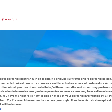
をチェック！
nique personal identifier such as cookies to analyze our traffic and to personalize ads.
more details about how we use cookies and the retention period of each cookie. We m
mation about your use of our website to/with our analytics and advertising partners
一部リニューアル！
ith other information that you have provided to them or that they have collected fro
es. You have the right to opt out of sale or share of your personal information by us. P
Share My Personal Information] to exercise your right. If we have detected an opt-out
ルギャラリー 一部リニュ
it will be honored.
cy