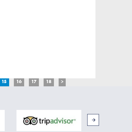
15
16
17
18
>