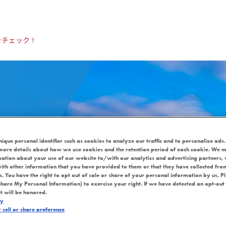
をチェック！
nique personal identifier such as cookies to analyze our traffic and to personalize ads.
more details about how we use cookies and the retention period of each cookie. We m
mation about your use of our website to/with our analytics and advertising partners
ith other information that you have provided to them or that they have collected fro
es. You have the right to opt out of sale or share of your personal information by us. P
Share My Personal Information] to exercise your right. If we have detected an opt-out
it will be honored.
cy
sell or share preference