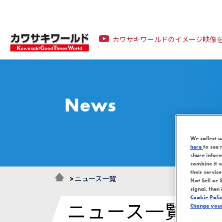
カワサキワールドのイメージ映像
News
We collect u
here
to see 
share infor
combine it w
their servic
>
ニュース一覧
Not Sell or 
signal, then 
Cookie Poli
ニュース一覧
Change your 