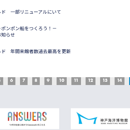
ルド 一部リニューアルにいて
－ポンポン船をつくろう！－
お知らせ
ルド 年間来館者数過去最高を更新
5
6
7
8
9
10
11
12
13
14